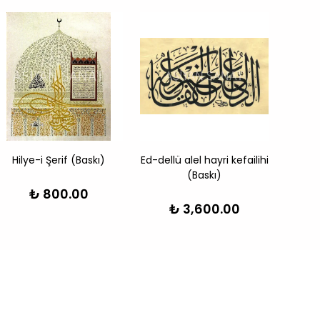
Hilye-i Şerif (Baskı)
Ed-dellü alel hayri kefailihi
Besme
(Baskı)
₺ 800.00
₺ 3,600.00