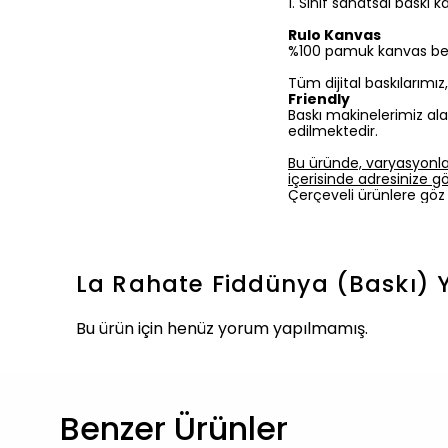
1.⁠ ⁠Sınıf sanatsal baskı
Rulo Kanvas
%100 pamuk kanvas bezine
Tüm dijital baskılarımı
Friendly
Baskı makinelerimiz ala
edilmektedir.
Bu üründe, varyasyonla
içerisinde adresinize gön
Çerçeveli ürünlere göz 
La Rahate Fiddünya (Baskı)
Bu ürün için henüz yorum yapılmamış.
Benzer Ürünler