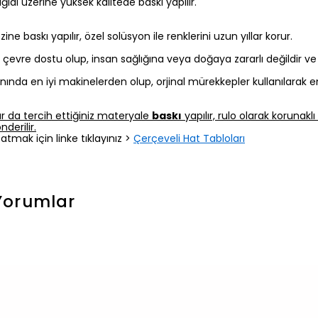
 kağıdı üzerine yüksek kalitede baskı yapılır.
 baskı yapılır, özel solüsyon ile renklerini uzun yıllar korur.
z, çevre dostu olup, insan sağlığına veya doğaya zararlı değildir v
nında en iyi makinelerden olup, orjinal mürekkepler kullanılarak e
r da tercih ettiğiniz materyale
baskı
yapılır, rulo olarak korunak
derilir.
atmak için linke tıklayınız >
Çerçeveli Hat Tabloları
Yorumlar