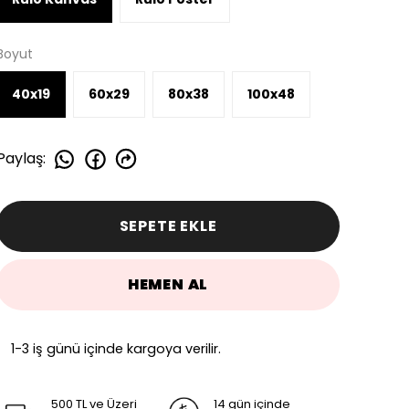
Boyut
40x19
60x29
80x38
100x48
Paylaş
:
SEPETE EKLE
HEMEN AL
1-3 iş günü içinde kargoya verilir.
500 TL ve Üzeri
14 gün içinde