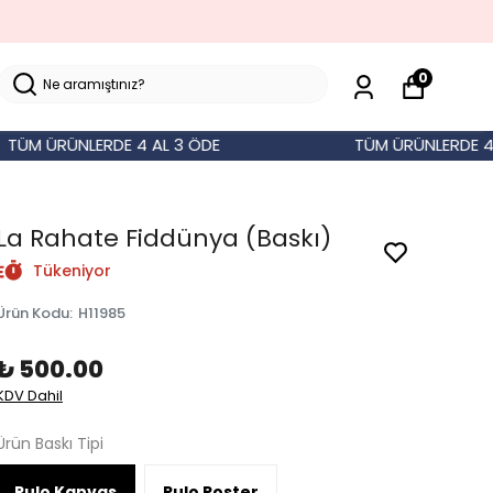
🚚 500 TL ÜZERİ SİPARİŞLERDE KARGO BEDAVA!
0
 ÜRÜNLERDE 4 AL 3 ÖDE
TÜM ÜRÜNLERDE 4 AL 3
La Rahate Fiddünya (Baskı)
Tükeniyor
Ürün Kodu
:
H11985
₺ 500.00
KDV Dahil
Ürün Baskı Tipi
Rulo Kanvas
Rulo Poster