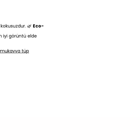
e kokusuzdur. 🌿
Eco-
n iyi görüntü elde
lı mukavva tüp