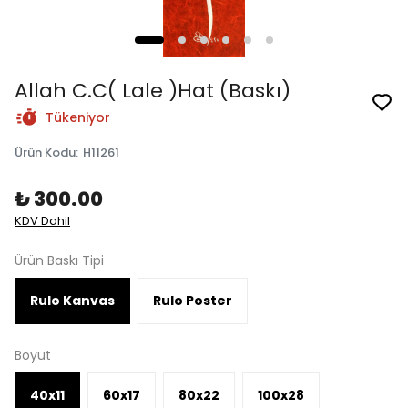
Allah C.C( Lale )Hat (Baskı)
Tükeniyor
Ürün Kodu
:
H11261
₺ 300.00
KDV Dahil
Ürün Baskı Tipi
Rulo Kanvas
Rulo Poster
Boyut
40x11
60x17
80x22
100x28