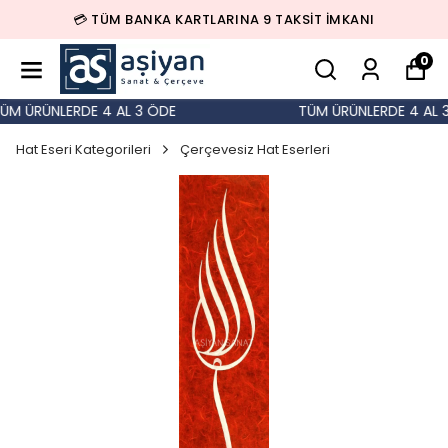
💳 TÜM BANKA KARTLARINA 9 TAKSİT İMKANI
0
M ÜRÜNLERDE 4 AL 3 ÖDE
TÜM ÜRÜNLERDE 4 AL 3
Hat Eseri Kategorileri
Çerçevesiz Hat Eserleri