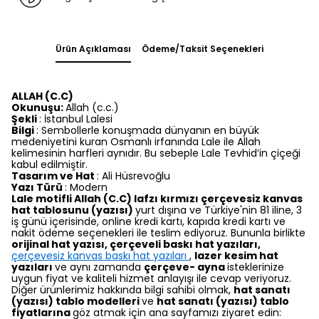
Ürün Açıklaması
Ödeme/Taksit Seçenekleri
ALLAH (C.C)
Okunuşu:
Allah (c.c.)
Şekli
: İstanbul Lalesi
Bilgi
: Sembollerle konuşmada dünyanın en büyük
medeniyetini kuran Osmanlı irfanında Lale ile Allah
kelimesinin harfleri aynıdır. Bu sebeple Lale Tevhid’in çiçeği
kabul edilmiştir.
Tasarım ve Hat
: Ali Hüsrevoğlu
Yazı Türü
: Modern
Lale motifli Allah (C.C) lafzı kırmızı
çerçevesiz kanvas
hat tablosunu (yazısı)
yurt dışına ve Türkiye'nin 81 iline, 3
iş günü içerisinde, online kredi kartı, kapıda kredi kartı ve
nakit ödeme seçenekleri ile teslim ediyoruz. Bununla birlikte
orijinal hat yazısı, çerçeveli baskı hat yazıları,
çerçevesiz kanvas baskı hat yazıları
,
lazer kesim hat
yazıları
ve aynı zamanda
çerçeve- ayna
isteklerinize
uygun fiyat ve kaliteli hizmet anlayışı ile cevap veriyoruz.
Diğer ürünlerimiz hakkında bilgi sahibi olmak,
hat sanatı
(yazısı) tablo modelleri
ve
hat sanatı (yazısı) tablo
fiyatlarına
göz atmak için ana sayfamızı ziyaret edin: