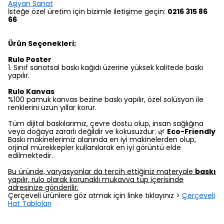
Aşiyan Sanat
İsteğe özel üretim için bizimle iletişime geçin:
0216 315 86
66
Ürün Seçenekleri;
Rulo Poster
1.⁠ ⁠Sınıf sanatsal baskı kağıdı üzerine yüksek kalitede baskı
yapılır.
Rulo Kanvas
%100 pamuk kanvas bezine baskı yapılır, özel solüsyon ile
renklerini uzun yıllar korur.
Tüm dijital baskılarımız, çevre dostu olup, insan sağlığına
veya doğaya zararlı değildir ve kokusuzdur. 🌿
Eco-Friendly
Baskı makinelerimiz alanında en iyi makinelerden olup,
orjinal mürekkepler kullanılarak en iyi görüntü elde
edilmektedir.
Bu üründe, varyasyonlar da tercih ettiğiniz materyale
baskı
yapılır, rulo olarak korunaklı mukavva tüp içerisinde
adresinize gönderilir.
Çerçeveli ürünlere göz atmak için linke tıklayınız >
Çerçeveli
Hat Tabloları