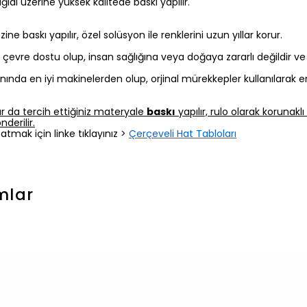
 kağıdı üzerine yüksek kalitede baskı yapılır.
 baskı yapılır, özel solüsyon ile renklerini uzun yıllar korur.
z, çevre dostu olup, insan sağlığına veya doğaya zararlı değildir v
nında en iyi makinelerden olup, orjinal mürekkepler kullanılarak e
r da tercih ettiğiniz materyale
baskı
yapılır, rulo olarak korunak
derilir.
atmak için linke tıklayınız >
Çerçeveli Hat Tabloları
mlar