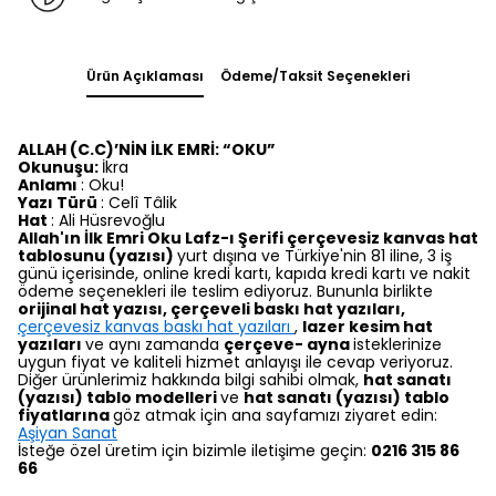
Ürün Açıklaması
Ödeme/Taksit Seçenekleri
ALLAH (C.C)’NİN İLK EMRİ: “OKU”
Okunuşu:
İkra
Anlamı
: Oku!
Yazı Türü
: Celî Tâlik
Hat
: Ali Hüsrevoğlu
Allah'ın İlk Emri Oku Lafz-ı Şerifi çerçevesiz kanvas hat
tablosunu (yazısı)
yurt dışına ve Türkiye'nin 81 iline, 3 iş
günü içerisinde, online kredi kartı, kapıda kredi kartı ve nakit
ödeme seçenekleri ile teslim ediyoruz. Bununla birlikte
orijinal hat yazısı, çerçeveli baskı hat yazıları,
çerçevesiz kanvas baskı hat yazıları
,
lazer kesim hat
yazıları
ve aynı zamanda
çerçeve- ayna
isteklerinize
uygun fiyat ve kaliteli hizmet anlayışı ile cevap veriyoruz.
Diğer ürünlerimiz hakkında bilgi sahibi olmak,
hat sanatı
(yazısı) tablo modelleri
ve
hat sanatı (yazısı) tablo
fiyatlarına
göz atmak için ana sayfamızı ziyaret edin:
Aşiyan Sanat
İsteğe özel üretim için bizimle iletişime geçin:
0216 315 86
66