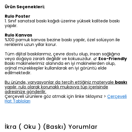
Ürün Seçenekleri;
Rulo Poster
1.⁠ ⁠Sınıf sanatsal baskı kağıdı üzerine yüksek kalitede baskı
yapılır.
Rulo Kanvas
%100 pamuk kanvas bezine baskı yapılır, özel solüsyon ile
renklerini uzun yıllar korur.
Tüm dijital baskılarımız, çevre dostu olup, insan sağlığına
veya doğaya zararlı değildir ve kokusuzdur. 🌿
Eco-Friendly
Baskı makinelerimiz alanında en iyi makinelerden olup,
orjinal mürekkepler kullanılarak en iyi görüntü elde
edilmektedir.
Bu üründe, varyasyonlar da tercih ettiğiniz materyale
baskı
yapılır, rulo olarak korunaklı mukavva tüp içerisinde
adresinize gönderilir.
Çerçeveli ürünlere göz atmak için linke tıklayınız >
Çerçeveli
Hat Tabloları
İkra ( Oku ) (Baskı)
Yorumlar