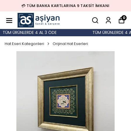
💳 TÜM BANKA KARTLARINA 9 TAKSİT İMKANI
0
TÜM ÜRÜNLERDE 4 AL 3 ÖDE
TÜM ÜRÜNLERDE 4 AL
Hat Eseri Kategorileri
Orijinal Hat Eserleri