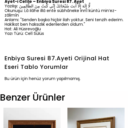
Âyet-i Celîle – Enbiya Suresi 87. Ayet
Yazılışı: لَّا إِلَهَ إِلَّا أَنتَ سُبْحَانَكَ إِنِّي كُنتُ مِنَ الظَّالِمِينَ
Okunuşu: Lâ ilâhe illâ ente sübhâneke innî küntü min’ez-
zâlimîn
Anlamı: "Senden başka hiçbir ilah yoktur. Seni tenzih ederim.
Hakîkat ben haksızlık edenlerden oldum."
Hat: Ali Hüsrevoğlu
Yazı Türü: Celî Sülüs
Enbiya Suresi 87.Ayeti Orijinal Hat
Eseri Tablo
Yorumlar
Bu ürün için henüz yorum yapılmamış.
Benzer Ürünler