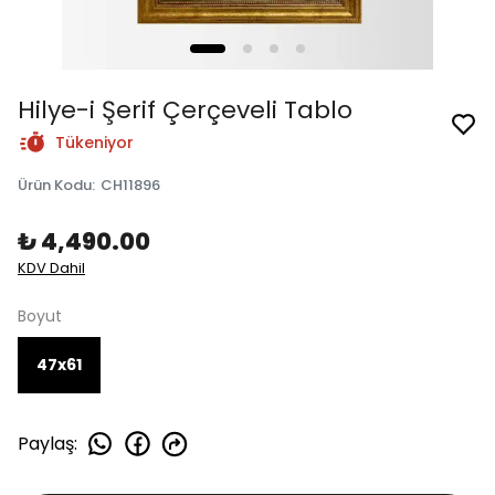
Hilye-i Şerif Çerçeveli Tablo
Tükeniyor
Ürün Kodu
:
CH11896
₺ 4,490.00
KDV Dahil
Boyut
47x61
Paylaş
: