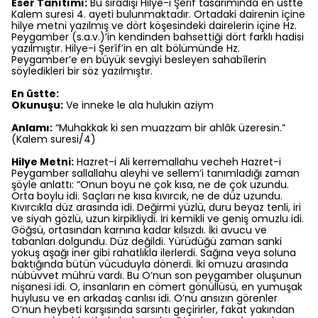
Eser Tanıtımı:
Bu sıradışı Hilye-i Şerif tasarımında en üstte
Kalem suresi 4. ayeti bulunmaktadır. Ortadaki dairenin içine
hilye metni yazılmış ve dört köşesindeki dairelerin içine Hz.
Peygamber (s.a.v.)’in kendinden bahsettiği dört farklı hadisi
yazılmıştır. Hilye-i Şerîf’in en alt bölümünde Hz.
Peygamber’e en büyük sevgiyi besleyen sahabîlerin
söyledikleri bir söz yazılmıştır.
En üstte:
Okunuşu:
Ve inneke le ala hulukin aziym
Anlamı:
“Muhakkak ki sen muazzam bir ahlâk üzeresin.”
(Kalem suresi/4)
Hilye Metni:
Hazret-i Ali kerremallahu vecheh Hazret-i
Peygamber sallallahu aleyhi ve sellem’i tanımladığı zaman
şöyle anlattı: “Onun boyu ne çok kısa, ne de çok uzundu.
Orta boylu idi. Saçları ne kısa kıvırcık, ne de düz uzundu.
Kıvırcıkla düz arasında idi. Değirmi yüzlü, duru beyaz tenli, iri
ve siyah gözlü, uzun kirpikliydi. İri kemikli ve geniş omuzlu idi.
Göğsü, ortasından karnına kadar kılsızdı. İki avucu ve
tabanları dolgundu. Düz değildi. Yürüdüğü zaman sanki
yokuş aşağı iner gibi rahatlıkla ilerlerdi. Sağına veya soluna
baktığında bütün vücuduyla dönerdi. İki omuzu arasında
nübüvvet mührü vardı. Bu O’nun son peygamber oluşunun
nişanesi idi. O, insanların en cömert gönüllüsü, en yumuşak
huylusu ve en arkadaş canlısı idi. O’nu ansızın görenler
O’nun heybeti karşısında sarsıntı geçirirler, fakat yakından