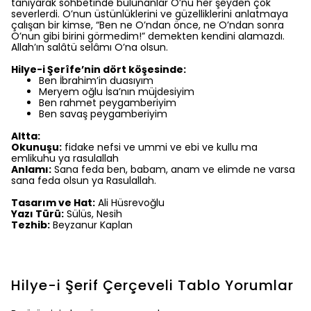
tanıyarak sohbetinde bulunanlar O’nu her şeyden çok
severlerdi. O’nun üstünlüklerini ve güzelliklerini anlatmaya
çalışan bir kimse, “Ben ne O’ndan önce, ne O’ndan sonra
O’nun gibi birini görmedim!” demekten kendini alamazdı.
Allah’ın salâtü selâmı O’na olsun.
Hilye-i Şerîfe’nin dört köşesinde:
Ben İbrahim’in duasıyım
Meryem oğlu İsa’nın müjdesiyim
Ben rahmet peygamberiyim
Ben savaş peygamberiyim
Altta:
Okunuşu:
fidake nefsi ve ummi ve ebi ve kullu ma
emlikuhu ya rasulallah
Anlamı:
Sana feda ben, babam, anam ve elimde ne varsa
sana feda olsun ya Rasulallah.
Tasarım ve Hat:
Ali Hüsrevoğlu
Yazı Türü:
Sülüs, Nesih
Tezhib:
Beyzanur Kaplan
Hilye-i Şerif Çerçeveli Tablo
Yorumlar