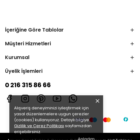
İçeriğine Göre Tablolar
Müşteri Hizmetleri
Kurumsal
Üyelik İşlemleri
0 216 315 86 66
Alışveriş deneyiminizi iyileştirmek için
yasal düzenlemelere uygun çerezler
(cookies) kullanıyoruz. Detaylı bilgiye
Gizlilik ve Çerez Politikası
sayfamızdan
erişebilirsiniz.
Anladım