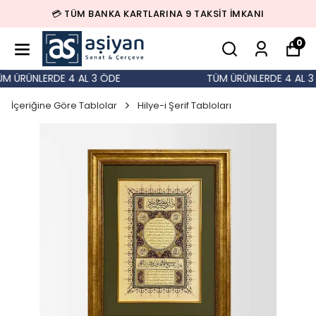
💳 TÜM BANKA KARTLARINA 9 TAKSİT İMKANI
0
 ÜRÜNLERDE 4 AL 3 ÖDE
TÜM ÜRÜNLERDE 4 AL 3 
İçeriğine Göre Tablolar
Hilye-i Şerif Tabloları