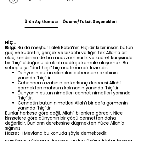
Ürün Açıklaması
Ödeme/Taksit Seçenekleri
HİÇ
..
Bilgi:
Bu da meşhur Laleli Baba’nın Hiç’idir ki bir insan bütün
güç ve kudretin, gerçek ve bizatihi varlığın tek Allah’a ait
olup, kendisinin de bu muazzam varlık ve kudret karşısında
bir “hiç” olduğunu idrak etmedikçe kemale ulaşamaz. Bu
sebeple şu “dört hiç’i” hiç unutmamak lazımdır:
Dünyanın bütün sıkıntıları cehennem azabının
yanında “hiç”tir.
Cehennem azabının en korkunç derecesi Allah’ı
görmekten mahrum kalmanın yanında “hiç”tir.
Dünyanın bütün nimetleri cennet nimetleri yanında
“hiç”tir.
Cennetin bütün nimetleri Allah’ı bir defa görmenin
yanında “hiç”tir.
Bunlar herkese göre değil, Allah’ı bilenlere göredir. Nice
kimselere göre dünyanın bir çöpü cennetten daha
değerlidir. Bunların derekesine düşmekten Yüce Allah’a
sığınırız.
Hazret-i Mevlana bu konuda şöyle demektedir: