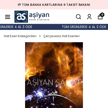
💳 TÜM BANKA KARTLARINA 9 TAKSİT İMKANI
0
LERDE 4 AL 3 ÖDE
TÜM ÜRÜNLERDE 4 AL 3 ÖDE
Hat Eseri Kategorileri
Çerçevesiz Hat Eserleri