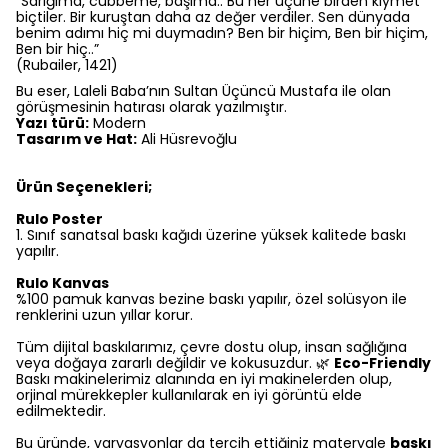
“Sarığıma, cübbeme, başıma.. Bu her üçüne birden kıymet
biçtiler. Bir kuruştan daha az değer verdiler. Sen dünyada
benim adımı hiç mi duymadın? Ben bir hiçim, Ben bir hiçim,
Ben bir hiç..”
(Rubailer, 1421)
Bu eser, Laleli Baba’nın Sultan Üçüncü Mustafa ile olan
görüşmesinin hatırası olarak yazılmıştır.
Yazı türü:
Modern
Tasarım ve Hat:
Ali Hüsrevoğlu
Ürün Seçenekleri;
Rulo Poster
1.⁠ ⁠Sınıf sanatsal baskı kağıdı üzerine yüksek kalitede baskı
yapılır.
Rulo Kanvas
%100 pamuk kanvas bezine baskı yapılır, özel solüsyon ile
renklerini uzun yıllar korur.
Tüm dijital baskılarımız, çevre dostu olup, insan sağlığına
veya doğaya zararlı değildir ve kokusuzdur. 🌿
Eco-Friendly
Baskı makinelerimiz alanında en iyi makinelerden olup,
orjinal mürekkepler kullanılarak en iyi görüntü elde
edilmektedir.
Bu üründe, varyasyonlar da tercih ettiğiniz materyale
baskı