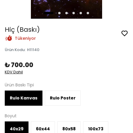
Hiç (Baskı)
Tükeniyor
Ürün Kodu
:
H11140
₺ 700.00
KDV Dahil
Ürün Baskı Tipi
Rulo Kanvas
Rulo Poster
Boyut
40x29
60x44
80x58
100x73