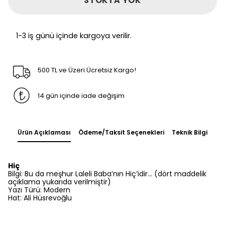
STOKTA YOK
1-3 iş günü içinde kargoya verilir.
500 TL ve Üzeri Ücretsiz Kargo!
14 gün içinde iade değişim
Ürün Açıklaması
Ödeme/Taksit Seçenekleri
Teknik Bilgi
Hiç
Bilgi: Bu da meşhur Laleli Baba’nın Hiç’idir... (dört maddelik
açıklama yukarıda verilmiştir)
Yazı Türü: Modern
Hat: Ali Hüsrevoğlu