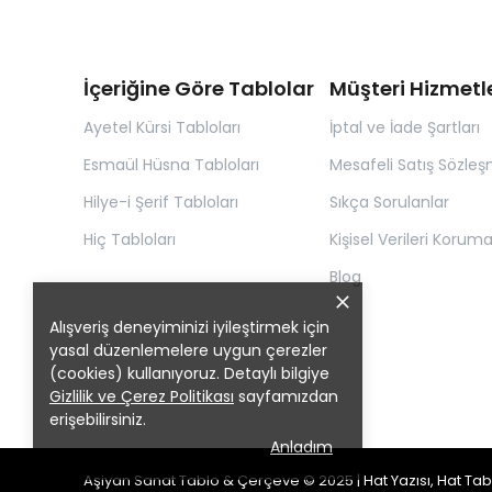
İçeriğine Göre Tablolar
Müşteri Hizmetle
Ayetel Kürsi Tabloları
İptal ve İade Şartları
Esmaül Hüsna Tabloları
Mesafeli Satış Sözleş
Hilye-i Şerif Tabloları
Sıkça Sorulanlar
Hiç Tabloları
Kişisel Verileri Korum
Blog
Alışveriş deneyiminizi iyileştirmek için
yasal düzenlemelere uygun çerezler
(cookies) kullanıyoruz. Detaylı bilgiye
Gizlilik ve Çerez Politikası
sayfamızdan
erişebilirsiniz.
Anladım
Aşiyan Sanat Tablo & Çerçeve © 2025 | Hat Yazısı, Hat Ta