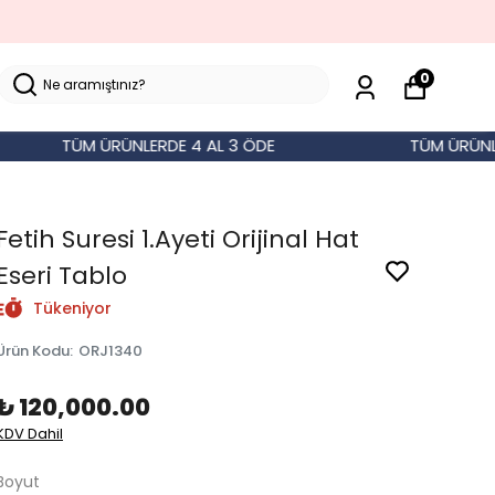
0
TÜM ÜRÜNLERDE 4 AL 3 ÖDE
TÜM ÜRÜNLERD
Fetih Suresi 1.Ayeti Orijinal Hat
Eseri Tablo
Tükeniyor
Ürün Kodu
:
ORJ1340
₺ 120,000.00
KDV Dahil
Boyut