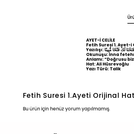
Ür
AYET-İ CELİLE
Fetih Suresi 1. Ayet-i 
Yazılışı: َتَحْنَا لَكَ فَتْحًا مُّبِينًا
Okunuşu: İnna feteh
Anlamı: “Doğrusu biz 
Hat: Ali Hüsrevoğlu
Yazı Türü: Talik
Fetih Suresi 1.Ayeti Orijinal Ha
Bu ürün için henüz yorum yapılmamış.