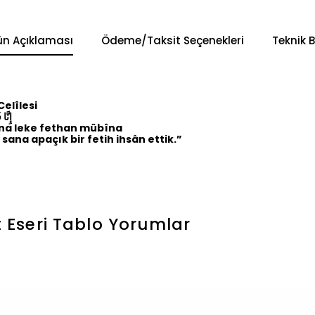
ün Açıklaması
Ödeme/Taksit Seçenekleri
Teknik B
Celîlesi
إِنَّا ف
na leke fethan mübîna
sana apaçık bir fetih ihsân ettik.”
t Eseri Tablo
Yorumlar