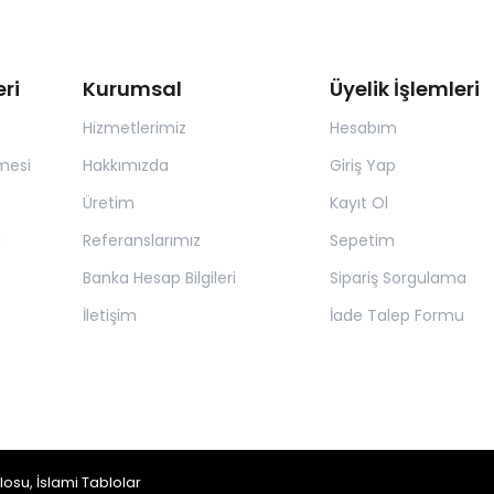
ri
Kurumsal
Üyelik İşlemleri
Hizmetlerimiz
Hesabım
mesi
Hakkımızda
Giriş Yap
Üretim
Kayıt Ol
a
Referanslarımız
Sepetim
Banka Hesap Bilgileri
Sipariş Sorgulama
İletişim
İade Talep Formu
blosu,
İslami Tablolar