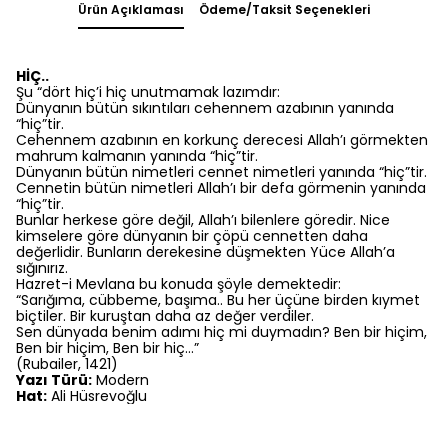
Ürün Açıklaması
Ödeme/Taksit Seçenekleri
HİÇ..
Şu “dört hiç’i hiç unutmamak lazımdır:
Dünyanın bütün sıkıntıları cehennem azabının yanında
“hiç”tir.
Cehennem azabının en korkunç derecesi Allah’ı görmekten
mahrum kalmanın yanında “hiç”tir.
Dünyanın bütün nimetleri cennet nimetleri yanında “hiç”tir.
Cennetin bütün nimetleri Allah’ı bir defa görmenin yanında
“hiç”tir.
Bunlar herkese göre değil, Allah’ı bilenlere göredir. Nice
kimselere göre dünyanın bir çöpü cennetten daha
değerlidir. Bunların derekesine düşmekten Yüce Allah’a
sığınırız.
Hazret-i Mevlana bu konuda şöyle demektedir:
“Sarığıma, cübbeme, başıma.. Bu her üçüne birden kıymet
biçtiler. Bir kuruştan daha az değer verdiler.
Sen dünyada benim adımı hiç mi duymadın? Ben bir hiçim,
Ben bir hiçim, Ben bir hiç...”
(Rubailer, 1421)
Yazı Türü:
Modern
Hat:
Ali Hüsrevoğlu