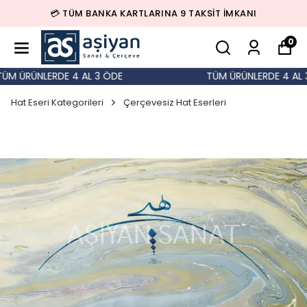
💳 TÜM BANKA KARTLARINA 9 TAKSİT İMKANI
0
M ÜRÜNLERDE 4 AL 3 ÖDE
TÜM ÜRÜNLERDE 4 AL 3
Hat Eseri Kategorileri
Çerçevesiz Hat Eserleri