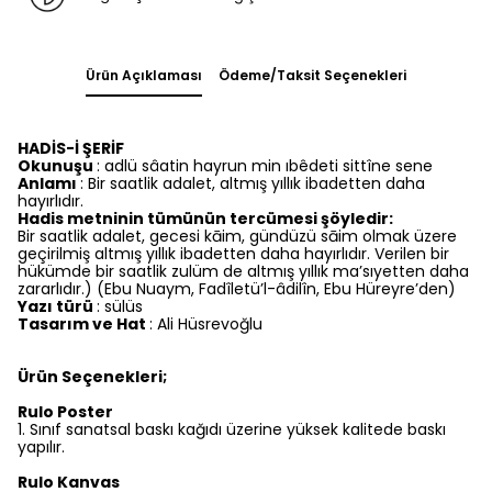
Ürün Açıklaması
Ödeme/Taksit Seçenekleri
HADİS-İ ŞERİF
Okunuşu
: adlü sâatin hayrun min ıbêdeti sittîne sene
Anlamı
: Bir saatlik adalet, altmış yıllık ibadetten daha
hayırlıdır.
Hadis metninin tümünün tercümesi şöyledir:
Bir saatlik adalet, gecesi kāim, gündüzü sāim olmak üzere
geçirilmiş altmış yıllık ibadetten daha hayırlıdır. Verilen bir
hükümde bir saatlik zulüm de altmış yıllık ma’sıyetten daha
zararlıdır.) (Ebu Nuaym, Fadîletü’l-âdilîn, Ebu Hüreyre’den)
Yazı
türü
: sülüs
Tasarım
ve
Hat
: Ali Hüsrevoğlu
Ürün Seçenekleri;
Rulo Poster
1.⁠ ⁠Sınıf sanatsal baskı kağıdı üzerine yüksek kalitede baskı
yapılır.
Rulo Kanvas