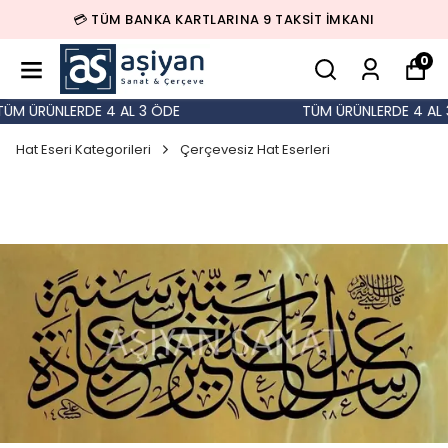
💳 TÜM BANKA KARTLARINA 9 TAKSİT İMKANI
0
M ÜRÜNLERDE 4 AL 3 ÖDE
TÜM ÜRÜNLERDE 4 AL 3
Hat Eseri Kategorileri
Çerçevesiz Hat Eserleri