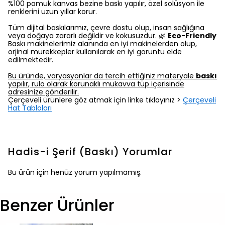
%100 pamuk kanvas bezine baskı yapılır, özel solüsyon ile
renklerini uzun yıllar korur.
Tüm dijital baskılarımız, çevre dostu olup, insan sağlığına
veya doğaya zararlı değildir ve kokusuzdur. 🌿
Eco-Friendly
Baskı makinelerimiz alanında en iyi makinelerden olup,
orjinal mürekkepler kullanılarak en iyi görüntü elde
edilmektedir.
Bu üründe, varyasyonlar da tercih ettiğiniz materyale
baskı
yapılır, rulo olarak korunaklı mukavva tüp içerisinde
adresinize gönderilir.
Çerçeveli ürünlere göz atmak için linke tıklayınız >
Çerçeveli
Hat Tabloları
Hadis-i Şerif (Baskı)
Yorumlar
Bu ürün için henüz yorum yapılmamış.
Benzer Ürünler