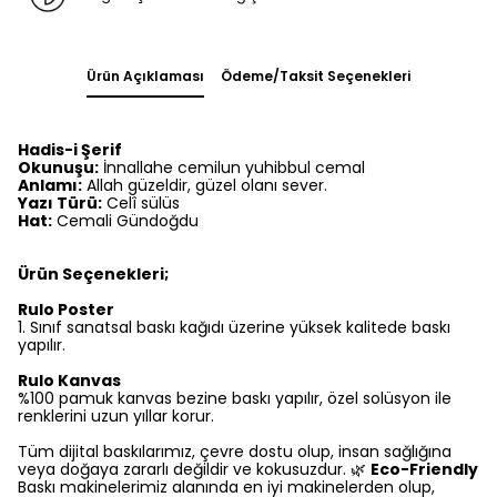
Ürün Açıklaması
Ödeme/Taksit Seçenekleri
Hadis-i Şerif
Okunuşu:
İnnallahe cemilun yuhibbul cemal
Anlamı:
Allah güzeldir, güzel olanı sever.
Yazı Türü:
Celî sülüs
Hat:
Cemali Gündoğdu
Ürün Seçenekleri;
Rulo Poster
1.⁠ ⁠Sınıf sanatsal baskı kağıdı üzerine yüksek kalitede baskı
yapılır.
Rulo Kanvas
%100 pamuk kanvas bezine baskı yapılır, özel solüsyon ile
renklerini uzun yıllar korur.
Tüm dijital baskılarımız, çevre dostu olup, insan sağlığına
veya doğaya zararlı değildir ve kokusuzdur. 🌿
Eco-Friendly
Baskı makinelerimiz alanında en iyi makinelerden olup,