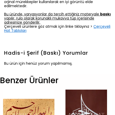
orjinal mürekkepler kullanılarak en iyi görüntü elde
edilmektedir.
Bu üründe, varyasyonlar da tercih ettiğiniz materyale
baskı
yapılır, rulo olarak korunaklı mukavva tüp içerisinde
adresinize gönderilir.
Çerçeveli ürünlere göz atmak için linke tıklayınız >
Çerçeveli
Hat Tabloları
Hadis-i Şerif (Baskı)
Yorumlar
Bu ürün için henüz yorum yapılmamış.
Benzer Ürünler