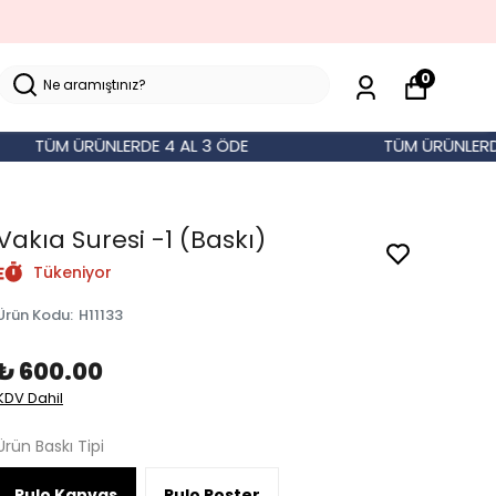
0
TÜM ÜRÜNLERDE 4 AL 3 ÖDE
TÜM ÜRÜNLERDE 4 
Vakıa Suresi -1 (Baskı)
Tükeniyor
Ürün Kodu
:
H11133
₺ 600.00
KDV Dahil
Ürün Baskı Tipi
Rulo Kanvas
Rulo Poster