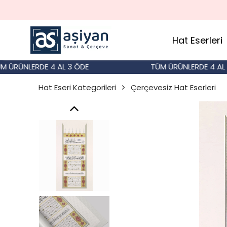
Hat Eserleri
ÜNLERDE 4 AL 3 ÖDE
TÜM ÜRÜNLERDE 4 AL 3 Ö
Hat Eseri Kategorileri
Çerçevesiz Hat Eserleri