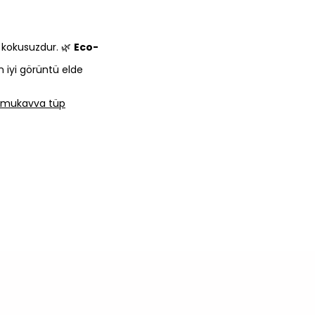
e kokusuzdur. 🌿
Eco-
n iyi görüntü elde
lı mukavva tüp