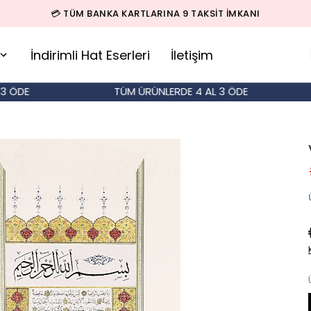
🚚 500 TL ÜZERİ SİPARİŞLERDE KARGO BEDAVA!
İndirimli Hat Eserleri
İletişim
DE
TÜM ÜRÜNLERDE 4 AL 3 ÖDE