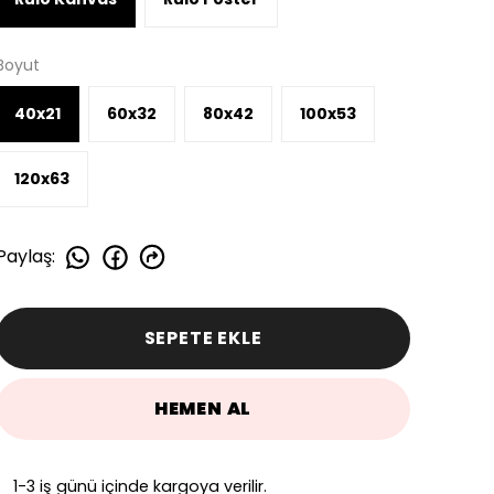
Boyut
40x21
60x32
80x42
100x53
120x63
Paylaş
:
SEPETE EKLE
HEMEN AL
1-3 iş günü içinde kargoya verilir.