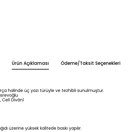
Ürün Açıklaması
Ödeme/Taksit Seçenekleri
arça halinde üç yazı türüyle ve tezhibli sunulmuştur.
üsrevoğlu
, Celî Divânî
 kağıdı üzerine yüksek kalitede baskı yapılır.