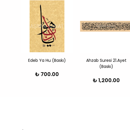
skı)
Edeb Ya Hu (Baskı)
Ahzab Suresi 21.Ayet
(Baskı)
0
₺ 700.00
₺ 1,200.00