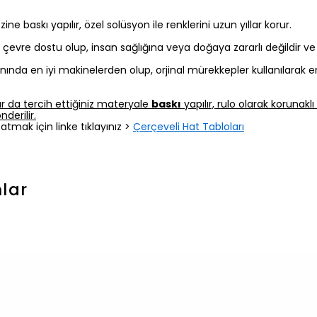
 baskı yapılır, özel solüsyon ile renklerini uzun yıllar korur.
z, çevre dostu olup, insan sağlığına veya doğaya zararlı değildir v
nında en iyi makinelerden olup, orjinal mürekkepler kullanılarak e
r da tercih ettiğiniz materyale
baskı
yapılır, rulo olarak korunak
derilir.
atmak için linke tıklayınız >
Çerçeveli Hat Tabloları
lar