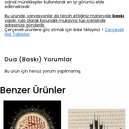
orjinal mürekkepler kullanılarak en iyi görüntü elde
edilmektedir.
Bu üründe, varyasyonlar da tercih ettiğiniz materyale
baskı
yapılır, rulo olarak korunaklı mukavva tüp içerisinde
adresinize gönderilir.
Çerçeveli ürünlere göz atmak için linke tıklayınız >
Çerçeveli
Hat Tabloları
Dua (Baskı)
Yorumlar
Bu ürün için henüz yorum yapılmamış.
Benzer Ürünler