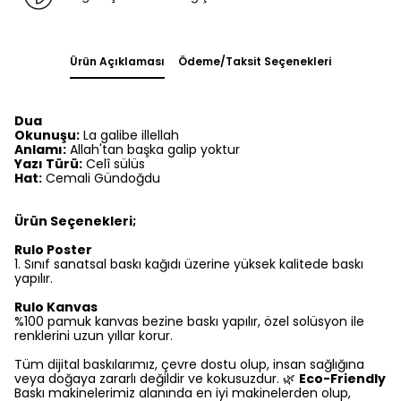
Ürün Açıklaması
Ödeme/Taksit Seçenekleri
Dua
Okunuşu:
La galibe illellah
Anlamı:
Allah'tan başka galip yoktur
Yazı Türü:
Celî sülüs
Hat:
Cemali Gündoğdu
Ürün Seçenekleri;
Rulo Poster
1.⁠ ⁠Sınıf sanatsal baskı kağıdı üzerine yüksek kalitede baskı
yapılır.
Rulo Kanvas
%100 pamuk kanvas bezine baskı yapılır, özel solüsyon ile
renklerini uzun yıllar korur.
Tüm dijital baskılarımız, çevre dostu olup, insan sağlığına
veya doğaya zararlı değildir ve kokusuzdur. 🌿
Eco-Friendly
Baskı makinelerimiz alanında en iyi makinelerden olup,