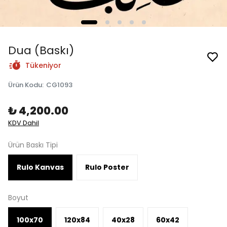
Dua (Baskı)
Tükeniyor
Ürün Kodu
:
CG1093
₺ 4,200.00
KDV Dahil
Ürün Baskı Tipi
Rulo Kanvas
Rulo Poster
Boyut
100x70
120x84
40x28
60x42