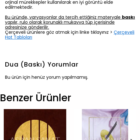
orjinal mürekkepler kullanılarak en iyi görüntü elde
edilmektedir.
Bu üründe, varyasyonlar da tercih ettiğiniz materyale
baskı
yapılır, rulo olarak korunaklı mukavva tüp içerisinde
adresinize gönderilir.
Çerçeveli ürünlere göz atmak için linke tıklayınız >
Çerçeveli
Hat Tabloları
Dua (Baskı)
Yorumlar
Bu ürün için henüz yorum yapılmamış.
Benzer Ürünler