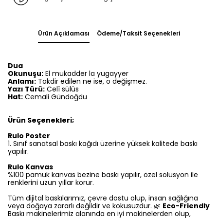
Ürün Açıklaması
Ödeme/Taksit Seçenekleri
Dua
Okunuşu:
El mukadder la yugayyer
Anlamı:
Takdir edilen ne ise, o değişmez.
Yazı Türü:
Celî sülüs
Hat:
Cemali Gündoğdu
Ürün Seçenekleri;
Rulo Poster
1.⁠ ⁠Sınıf sanatsal baskı kağıdı üzerine yüksek kalitede baskı
yapılır.
Rulo Kanvas
%100 pamuk kanvas bezine baskı yapılır, özel solüsyon ile
renklerini uzun yıllar korur.
Tüm dijital baskılarımız, çevre dostu olup, insan sağlığına
veya doğaya zararlı değildir ve kokusuzdur. 🌿
Eco-Friendly
Baskı makinelerimiz alanında en iyi makinelerden olup,