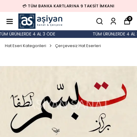
💳 TÜM BANKA KARTLARINA 9 TAKSİT İMKANI
0
M ÜRÜNLERDE 4 AL 3 ÖDE
TÜM ÜRÜNLERDE 4 AL 3
Hat Eseri Kategorileri
Çerçevesiz Hat Eserleri