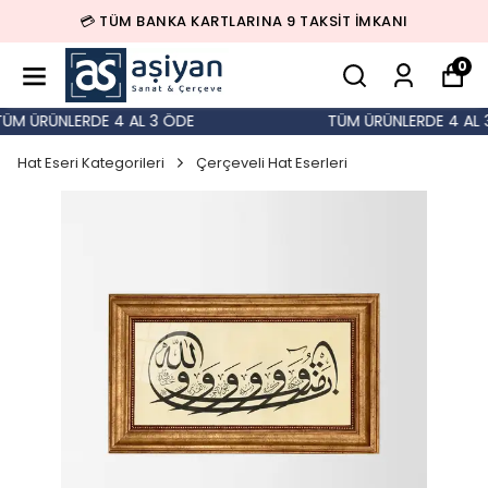
💳 TÜM BANKA KARTLARINA 9 TAKSİT İMKANI
0
M ÜRÜNLERDE 4 AL 3 ÖDE
TÜM ÜRÜNLERDE 4 AL 3
Hat Eseri Kategorileri
Çerçeveli Hat Eserleri