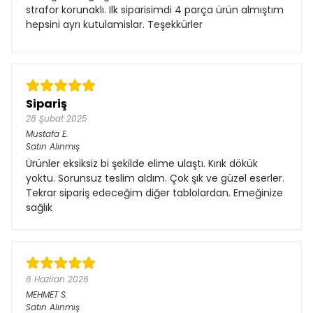
strafor korunaklı. Ilk siparisimdi 4 parça ürün almıştım
hepsini ayrı kutulamislar. Teşekkürler
Sipariş
28 Şubat 2025
Mustafa
E.
Satın Alınmış
Ürünler eksiksiz bi şekilde elime ulaştı. Kırık dökük
yoktu. Sorunsuz teslim aldım. Çok şık ve güzel eserler.
Tekrar sipariş edeceğim diğer tablolardan. Emeğinize
sağlık
6 Haziran 2026
MEHMET
S.
Satın Alınmış