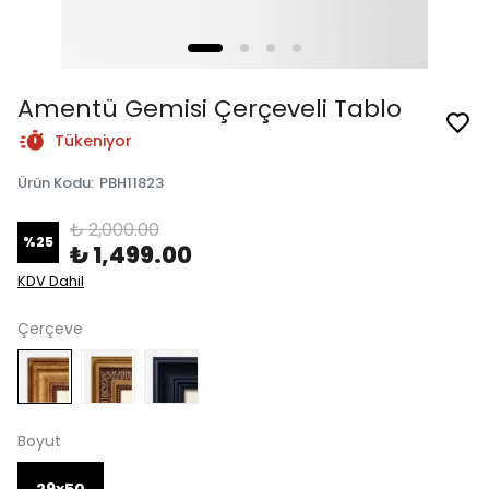
Amentü Gemisi Çerçeveli Tablo
Tükeniyor
Ürün Kodu
:
PBH11823
₺ 2,000.00
%
25
₺ 1,499.00
KDV Dahil
Çerçeve
Boyut