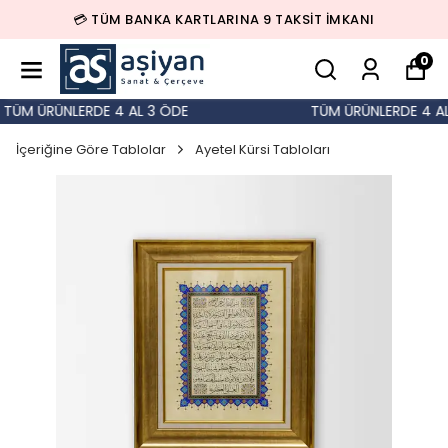
💳 TÜM BANKA KARTLARINA 9 TAKSİT İMKANI
0
TÜM ÜRÜNLERDE 4 AL 3 ÖDE
TÜM ÜRÜNLERDE 4 AL 
İçeriğine Göre Tablolar
Ayetel Kürsi Tabloları