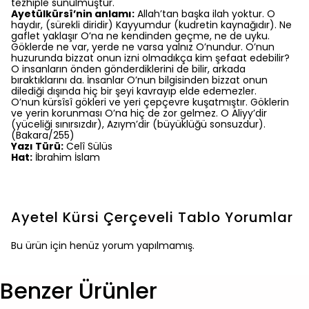
tezhiple sunulmuştur.
Ayetülkürsî’nin anlamı:
Allah’tan başka ilah yoktur. O
haydır, (sürekli diridir) Kayyumdur (kudretin kaynağıdır). Ne
gaflet yaklaşır O’na ne kendinden geçme, ne de uyku.
Göklerde ne var, yerde ne varsa yalnız O’nundur. O’nun
huzurunda bizzat onun izni olmadıkça kim şefaat edebilir?
O insanların önden gönderdiklerini de bilir, arkada
bıraktıklarını da. İnsanlar O’nun bilgisinden bizzat onun
dilediği dışında hiç bir şeyi kavrayıp elde edemezler.
O’nun kürsîsî gökleri ve yeri çepçevre kuşatmıştır. Göklerin
ve yerin korunması O’na hiç de zor gelmez. O Aliyy’dir
(yüceliği sınırsızdır), Azıym’dir (büyüklüğü sonsuzdur).
(Bakara/255)
Yazı Türü:
Celî Sülüs
Hat:
İbrahim İslam
Ayetel Kürsi Çerçeveli Tablo
Yorumlar
Bu ürün için henüz yorum yapılmamış.
Benzer Ürünler