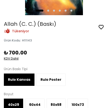
Allah (C. C.) (Baskı)
Tükeniyor
Ürün Kodu
:
H11143
₺ 700.00
KDV Dahil
Ürün Baskı Tipi
Rulo Kanvas
Rulo Poster
Boyut
40x29
60x44
80x58
100x73