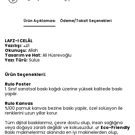
Ürün Açıklaması
Ödeme/Taksit Seçenekleri
LAFZ-I CELÂL
Yazılışı:
الله
Okunuşu:
Allah
Tasarım ve Hat:
Ali Hüsrevoğlu
Yazı Türü:
Sülüs
Ürün Seçenekleri;
Rulo Poster
1.⁠ ⁠Sınıf sanatsal baskı kağıdı üzerine yüksek kalitede baskı
yapılır.
Rulo Kanvas
%100 pamuk kanvas bezine baskı yapılır, özel solüsyon ile
renklerini uzun yıllar korur.
Tüm dijital baskılarımız, çevre dostu olup, insan sağlığına
veya doğaya zararlı değildir ve kokusuzdur. 🌿
Eco-Friendly
Baskı makinelerimiz alanında en iyi makinelerden olup,