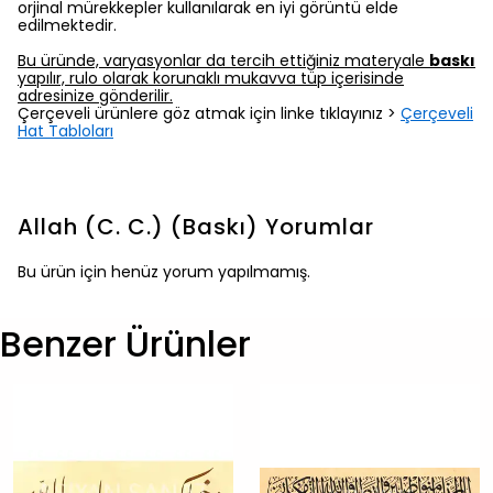
orjinal mürekkepler kullanılarak en iyi görüntü elde
edilmektedir.
Bu üründe, varyasyonlar da tercih ettiğiniz materyale
baskı
yapılır, rulo olarak korunaklı mukavva tüp içerisinde
adresinize gönderilir.
Çerçeveli ürünlere göz atmak için linke tıklayınız >
Çerçeveli
Hat Tabloları
Allah (C. C.) (Baskı)
Yorumlar
Bu ürün için henüz yorum yapılmamış.
Benzer Ürünler