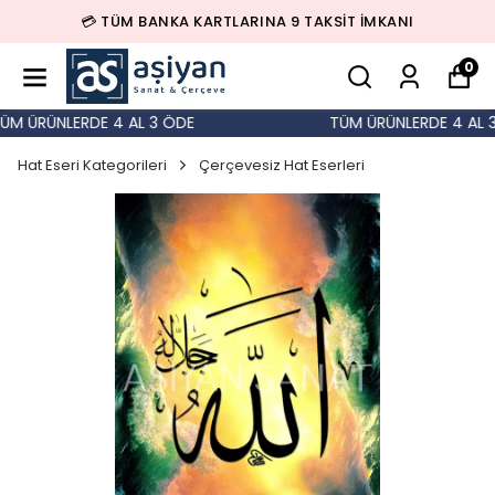
💳 TÜM BANKA KARTLARINA 9 TAKSİT İMKANI
0
M ÜRÜNLERDE 4 AL 3 ÖDE
TÜM ÜRÜNLERDE 4 AL 3 
Hat Eseri Kategorileri
Çerçevesiz Hat Eserleri