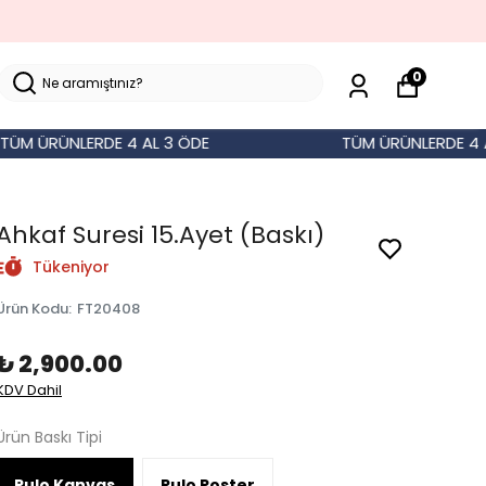
0
ÜRÜNLERDE 4 AL 3 ÖDE
TÜM ÜRÜNLERDE 4 AL 3
Ahkaf Suresi 15.Ayet (Baskı)
Tükeniyor
Ürün Kodu
:
FT20408
₺ 2,900.00
KDV Dahil
Ürün Baskı Tipi
Rulo Kanvas
Rulo Poster