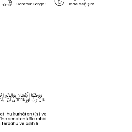
Ücretsiz Kargo!
iade değişim
وَوَصَّيْنَا الْاِنْسَانَ بِوَالِدَيْهِ
قَالَ رَبِّ اَوْزِعْن۪ٓي اَنْ اَشْكُ
at-hu kurhâ(en)(s) ve
îne seneten kâle rabbi
terdâhu ve aslih lî