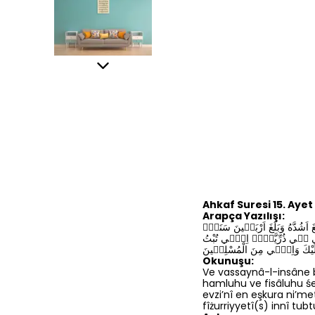
Ahkaf Suresi 15. Ayet
Arapça Yazılışı:
لَغَ اَشُدَّهُ وَبَلَغَ اَرْبَع۪ينَ سَنَةًۙ
حْ ل۪ي ف۪ي ذُرِّيَّت۪يۚ اِنّ۪ي تُبْتُ
لَيْكَ وَاِنّ۪ي مِنَ الْمُسْلِم۪ينَ
Okunuşu:
Ve vassaynâ-l-insâne 
hamluhu ve fisâluhu ś
evzi’nî en eşkura ni’me
fîżurriyyetî(s) innî tu