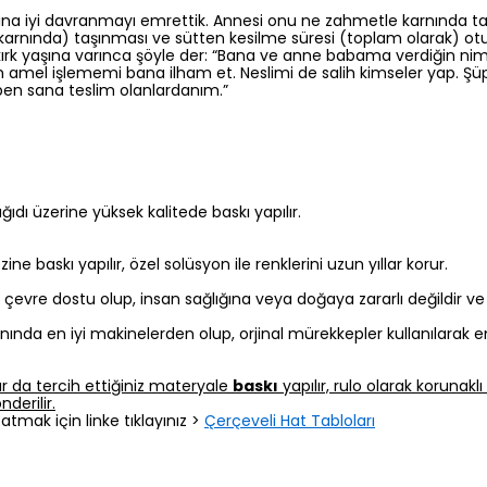
ına iyi davranmayı emrettik. Annesi onu ne zahmetle karnında t
rnında) taşınması ve sütten kesilme süresi (toplam olarak) otu
 kırk yaşına varınca şöyle der: “Bana ve anne babama verdiğin n
ih amel işlememi bana ilham et. Neslimi de salih kimseler yap. Ş
en sana teslim olanlardanım.”
 kağıdı üzerine yüksek kalitede baskı yapılır.
 baskı yapılır, özel solüsyon ile renklerini uzun yıllar korur.
z, çevre dostu olup, insan sağlığına veya doğaya zararlı değildir v
nında en iyi makinelerden olup, orjinal mürekkepler kullanılarak e
r da tercih ettiğiniz materyale
baskı
yapılır, rulo olarak korunak
derilir.
atmak için linke tıklayınız >
Çerçeveli Hat Tabloları