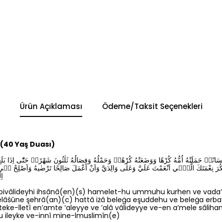
Ürün Açıklaması
Ödeme/Taksit Seçenekleri
 (40 Yaş Duası)
 اِحْسَانًاۜ حَمَلَتْهُ اُمُّهُ كُرْهًا وَوَضَعَتْهُ كُرْهًاۜ وَحَمْلُهُ وَفِصَالُهُ ثَلٰثُونَ شَهْرًاۜ حَتّٰٓى اِذَا بَ
رَ نِعْمَتَكَ الَّت۪ٓي اَنْعَمْتَ عَلَيَّ وَعَلٰى وَالِدَيَّ وَاَنْ اَعْمَلَ صَالِحًا تَرْضٰيهُ وَاَصْلِ
اِ
bivâlideyhi ihsânâ(en)(s) hamelet-hu ummuhu kurhen ve vada’
elâśûne şehrâ(an)(c) hattâ iżâ beleġa eşuddehu ve beleġa erba’
teke-lletî en’amte ‘aleyye ve ’alâ vâlideyye ve-en a’mele sâlihan 
btu ileyke ve-innî mine-lmuslimîn(e)