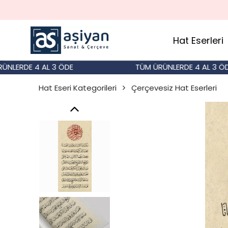
Hat Eserleri
RDE 4 AL 3 ÖDE
TÜM ÜRÜNLERDE 4 AL 3 ÖDE
Hat Eseri Kategorileri
Çerçevesiz Hat Eserleri