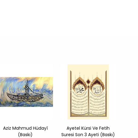
Aziz Mahmud Hüdayî
Ayetel Kürsi Ve Fetih
El M
(Baskı)
Suresi Son 3 Ayeti (Baskı)