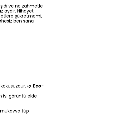
aşıdı ve ne zahmetle
z aydır. Nihayet
imetlere şükretmemi,
üphesiz ben sana
e kokusuzdur. 🌿
Eco-
n iyi görüntü elde
lı mukavva tüp