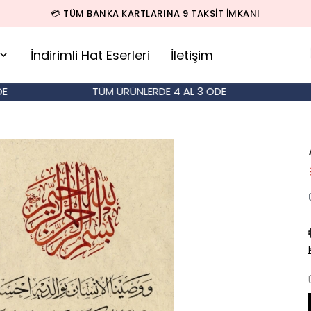
🚚 500 TL ÜZERİ SİPARİŞLERDE KARGO BEDAVA!
İndirimli Hat Eserleri
İletişim
TÜM ÜRÜNLERDE 4 AL 3 ÖDE
TÜM 