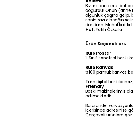
Anlamı:
Biz, insana anne babas
doğurdu! Onun (anne ka
olgunluk çağına gelip,
senin razı olacağın sal
döndüm. Muhakkak ki b
Hat:
Fatih Özkafa
Ürün Seçenekleri;
Rulo Poster
1.⁠ ⁠Sınıf sanatsal baskı
Rulo Kanvas
%100 pamuk kanvas bezine
Tüm dijital baskılarımı
Friendly
Baskı makinelerimiz ala
edilmektedir.
Bu üründe, varyasyonla
içerisinde adresinize gön
Çerçeveli ürünlere göz 