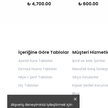
0
₺ 4,700.00
₺ 600.00
İçeriğine Göre Tablolar
Müşteri Hizmetle
Ayetel Kürsi Tabloları
İptal ve İade Şartları
Esmaül Hüsna Tabloları
Mesafeli Satış Sözleş
Hilye-i Şerif Tabloları
Sıkça Sorulanlar
Hiç Tabloları
Kişisel Verileri Korum
Blog
Alışveriş deneyiminizi iyileştirmek için