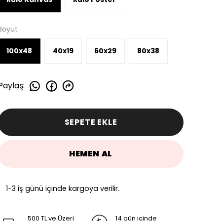
Boyut
100x48
40x19
60x29
80x38
Paylaş
:
SEPETE EKLE
HEMEN AL
1-3 iş günü içinde kargoya verilir.
500 TL ve Üzeri
14 gün içinde