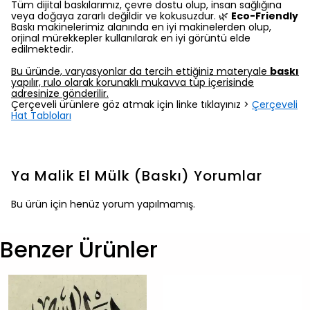
Tüm dijital baskılarımız, çevre dostu olup, insan sağlığına
veya doğaya zararlı değildir ve kokusuzdur. 🌿
Eco-Friendly
Baskı makinelerimiz alanında en iyi makinelerden olup,
orjinal mürekkepler kullanılarak en iyi görüntü elde
edilmektedir.
Bu üründe, varyasyonlar da tercih ettiğiniz materyale
baskı
yapılır, rulo olarak korunaklı mukavva tüp içerisinde
adresinize gönderilir.
Çerçeveli ürünlere göz atmak için linke tıklayınız >
Çerçeveli
Hat Tabloları
Ya Malik El Mülk (Baskı)
Yorumlar
Bu ürün için henüz yorum yapılmamış.
Benzer Ürünler