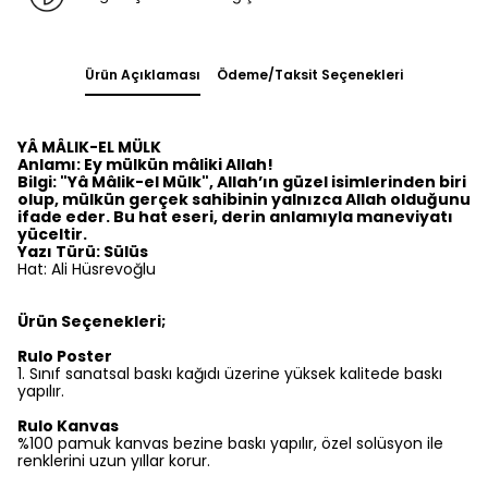
Ürün Açıklaması
Ödeme/Taksit Seçenekleri
YÂ MÂLIK-EL MÜLK
Anlamı: Ey mülkün mâliki Allah!
Bilgi: "Yâ Mâlik-el Mülk", Allah’ın güzel isimlerinden biri
olup, mülkün gerçek sahibinin yalnızca Allah olduğunu
ifade eder. Bu hat eseri, derin anlamıyla maneviyatı
yüceltir.
Yazı Türü: Sülüs
Hat: Ali Hüsrevoğlu
Ürün Seçenekleri;
Rulo Poster
1.⁠ ⁠Sınıf sanatsal baskı kağıdı üzerine yüksek kalitede baskı
yapılır.
Rulo Kanvas
%100 pamuk kanvas bezine baskı yapılır, özel solüsyon ile
renklerini uzun yıllar korur.