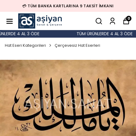
💳 TÜM BANKA KARTLARINA 9 TAKSİT İMKANI
0
ERDE 4 AL 3 ÖDE
TÜM ÜRÜNLERDE 4 AL 3 ÖDE
Hat Eseri Kategorileri
Çerçevesiz Hat Eserleri