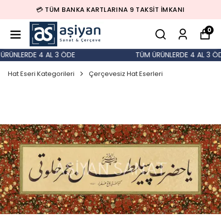
💳 TÜM BANKA KARTLARINA 9 TAKSİT İMKANI
0
RÜNLERDE 4 AL 3 ÖDE
TÜM ÜRÜNLERDE 4 AL 3 ÖD
Hat Eseri Kategorileri
Çerçevesiz Hat Eserleri