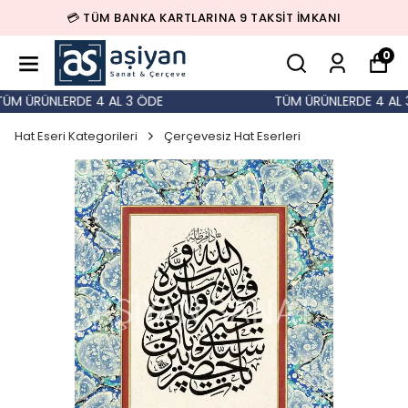
💳 TÜM BANKA KARTLARINA 9 TAKSİT İMKANI
0
M ÜRÜNLERDE 4 AL 3 ÖDE
TÜM ÜRÜNLERDE 4 AL 3
Hat Eseri Kategorileri
Çerçevesiz Hat Eserleri