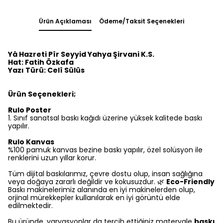
Ürün Açıklaması
Ödeme/Taksit Seçenekleri
Yâ Hazreti Pîr Seyyid Yahya Şirvani K.S.
Hat: Fatih Özkafa
Yazı Türü: Celî Sülüs
Ürün Seçenekleri;
Rulo Poster
1.⁠ ⁠Sınıf sanatsal baskı kağıdı üzerine yüksek kalitede baskı
yapılır.
Rulo Kanvas
%100 pamuk kanvas bezine baskı yapılır, özel solüsyon ile
renklerini uzun yıllar korur.
Tüm dijital baskılarımız, çevre dostu olup, insan sağlığına
veya doğaya zararlı değildir ve kokusuzdur. 🌿
Eco-Friendly
Baskı makinelerimiz alanında en iyi makinelerden olup,
orjinal mürekkepler kullanılarak en iyi görüntü elde
edilmektedir.
Bu üründe, varyasyonlar da tercih ettiğiniz materyale
baskı