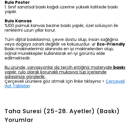
Rulo Poster
1.⁠ ⁠Sınıf sanatsal baskı kağıdı üzerine yüksek kalitede baskı
yapılır.
Rulo Kanvas
%100 pamuk kanvas bezine baskı yapılır, özel solüsyon ile
renklerini uzun yıllar korur.
Tüm dijital baskılarımız, çevre dostu olup, insan sağlığına
veya doğaya zararlı değildir ve kokusuzdur. 🌿
Eco-Friendly
Baskı makinelerimiz alanında en iyi makinelerden olup,
orjinal mürekkepler kullanılarak en iyi görüntü elde
edilmektedir.
Bu üründe, varyasyonlar da tercih ettiğiniz materyale
baskı
yapılır, rulo olarak korunaklı mukavva tüp içerisinde
adresinize gönderilir.
Çerçeveli ürünlere göz atmak için linke tıklayınız >
Çerçeveli
Hat Tabloları
Taha Suresi (25-28. Ayetler) (Baskı)
Yorumlar