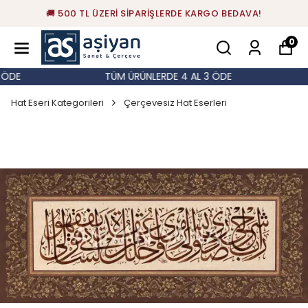
🚚 500 TL ÜZERİ SİPARİŞLERDE KARGO BEDAVA!
0
ÖDE
TÜM ÜRÜNLERDE 4 AL 3 ÖDE
Hat Eseri Kategorileri
Çerçevesiz Hat Eserleri