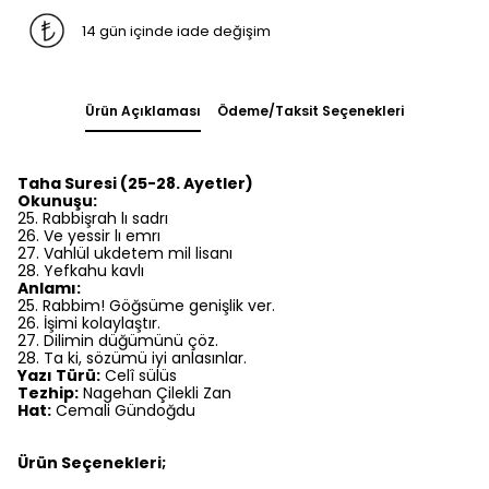
14 gün içinde iade değişim
Ürün Açıklaması
Ödeme/Taksit Seçenekleri
Taha Suresi (25-28. Ayetler)
Okunuşu:
25. Rabbişrah lı sadrı
26. Ve yessir lı emrı
27. Vahlül ukdetem mil lisanı
28. Yefkahu kavlı
Anlamı:
25. Rabbim! Göğsüme genişlik ver.
26. İşimi kolaylaştır.
27. Dilimin düğümünü çöz.
28. Ta ki, sözümü iyi anlasınlar.
Yazı Türü:
Celî sülüs
Tezhip:
Nagehan Çilekli Zan
Hat:
Cemali Gündoğdu
Ürün Seçenekleri;