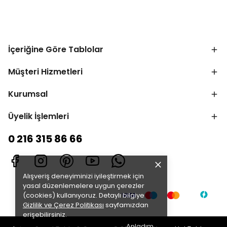
İçeriğine Göre Tablolar
Müşteri Hizmetleri
Kurumsal
Üyelik İşlemleri
0 216 315 86 66
Alışveriş deneyiminizi iyileştirmek için
yasal düzenlemelere uygun çerezler
(cookies) kullanıyoruz. Detaylı bilgiye
Gizlilik ve Çerez Politikası
sayfamızdan
erişebilirsiniz.
Anladım