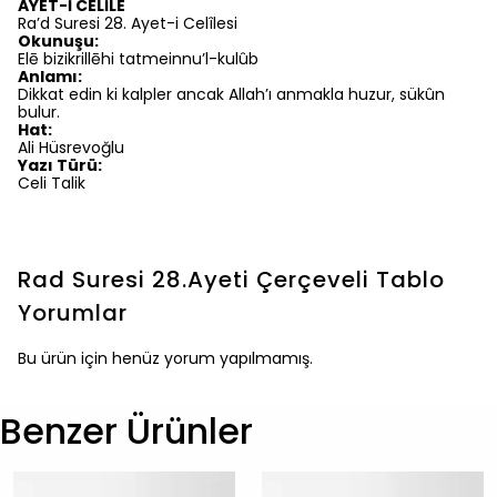
AYET-İ CELİLE
Ra’d Suresi 28. Ayet-i Celîlesi
Okunuşu:
Elē bizikrillēhi tatmeinnu’l-kulûb
Anlamı:
Dikkat edin ki kalpler ancak Allah’ı anmakla huzur, sükûn
bulur.
Hat:
Ali Hüsrevoğlu
Yazı Türü:
Celi Talik
Rad Suresi 28.Ayeti Çerçeveli Tablo
Yorumlar
Bu ürün için henüz yorum yapılmamış.
Benzer Ürünler