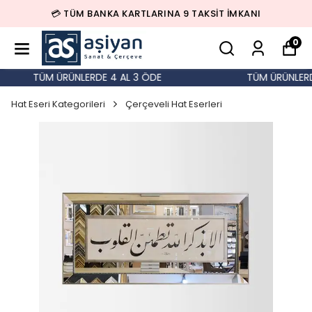
💳 TÜM BANKA KARTLARINA 9 TAKSİT İMKANI
0
TÜM ÜRÜNLERDE 4 AL 3 ÖDE
TÜM ÜRÜNLERDE
Hat Eseri Kategorileri
Çerçeveli Hat Eserleri