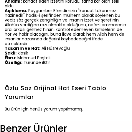
Anlamı:
kanaat eden izzetini korudu, tama'kâr olan zelil
oldu.
Açıklama:
Peygamber Efendimizin "kanaat tükenmez
hazinedir" hadis-i şerifinden mülhem olarak söylenen bu
veciz söz gerçek zenginliğin ve insanın izzet ve şerefinin
Allah'ın verdiğine razı olmakta olduğunu, nefs-i emmarenin
ardı arkası gelmez hırsını kontrol edemeyen kimselerin de
hor ve hakir olacağını, buna ilave olarak hem Allah hem de
insanlar nazarında değerini kaybedeceğini ifade
etmektedir.
Tasarım ve Hat:
Ali Hüsrevoğlu
Şekil:
klasik
Ebru:
Mahmud Peşteli
Özelliği:
Türünde ilktir
Özlü Söz Orijinal Hat Eseri Tablo
Yorumlar
Bu ürün için henüz yorum yapılmamış.
Benzer Ürünler