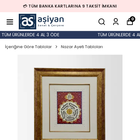
💳 TÜM BANKA KARTLARINA 9 TAKSİT İMKANI
0
TÜM ÜRÜNLERDE 4 AL 3 ÖDE
TÜM ÜRÜNLERDE 4 AL
İçeriğine Göre Tablolar
Nazar Ayeti Tabloları