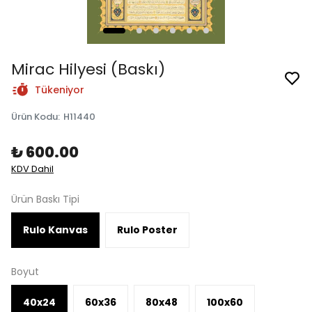
Mirac Hilyesi (Baskı)
Tükeniyor
Ürün Kodu
:
H11440
₺ 600.00
KDV Dahil
Ürün Baskı Tipi
Rulo Kanvas
Rulo Poster
Boyut
40x24
60x36
80x48
100x60