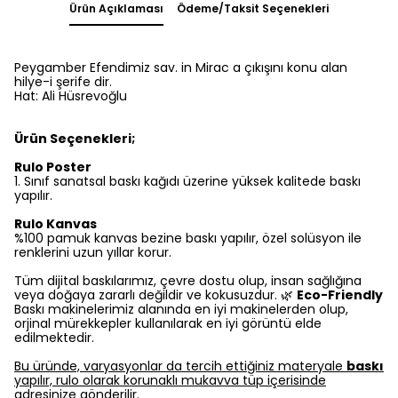
Ürün Açıklaması
Ödeme/Taksit Seçenekleri
Peygamber Efendimiz sav. in Mirac a çıkışını konu alan
hilye-i şerife dir.
Hat: Ali Hüsrevoğlu
Ürün Seçenekleri;
Rulo Poster
1.⁠ ⁠Sınıf sanatsal baskı kağıdı üzerine yüksek kalitede baskı
yapılır.
Rulo Kanvas
%100 pamuk kanvas bezine baskı yapılır, özel solüsyon ile
renklerini uzun yıllar korur.
Tüm dijital baskılarımız, çevre dostu olup, insan sağlığına
veya doğaya zararlı değildir ve kokusuzdur. 🌿
Eco-Friendly
Baskı makinelerimiz alanında en iyi makinelerden olup,
orjinal mürekkepler kullanılarak en iyi görüntü elde
edilmektedir.
Bu üründe, varyasyonlar da tercih ettiğiniz materyale
baskı
yapılır, rulo olarak korunaklı mukavva tüp içerisinde
adresinize gönderilir.