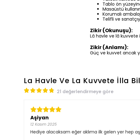
Tablo ön yüzeyin
Masaüstü kullanım 
Korumalı ambalaj 
Telifli ve sanatçıy
Zikir (Okunuşu):
Lâ havle ve lâ kuvvete il
Zikir (Anlamı):
Güç ve kuvvet ancak yü
La Havle Ve La Kuvvete İlla Bil
21 değerlendirmeye göre
Aşiyan
12 Kasım 2025
Hediye alacaksam eğer aklıma ilk gelen yer hep aşi