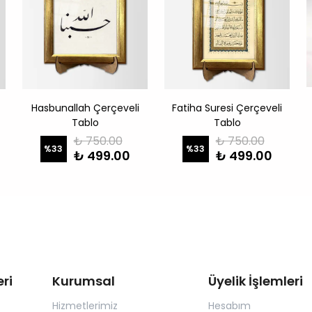
Hasbunallah Çerçeveli
Fatiha Suresi Çerçeveli
Tablo
Tablo
₺ 750.00
₺ 750.00
%
33
%
33
₺ 499.00
₺ 499.00
ri
Kurumsal
Üyelik İşlemleri
Hizmetlerimiz
Hesabım