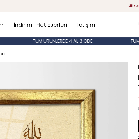
🚚 500 TL ÜZERİ SİPARİŞLERDE KARGO BEDAVA!
İndirimli Hat Eserleri
İletişim
TÜM ÜRÜNLERDE 4 AL 3 ÖDE
TÜM ÜRÜN
ri