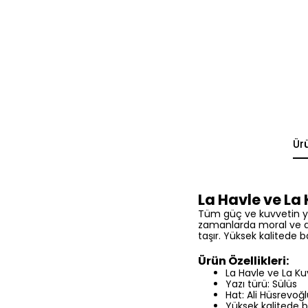
Ür
La Havle ve La 
Tüm güç ve kuvvetin ya
zamanlarda moral ve d
taşır. Yüksek kalitede ba
Ürün Özellikleri:
La Havle ve La Kuv
Yazı türü: Sülüs
Hat: Ali Hüsrevoğ
Yüksek kalitede b