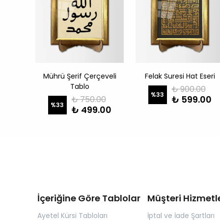
i Tablo
Mührü Şerif Çerçeveli
Felak Suresi Hat Eseri
Tablo
00
₺ 900.00
%
33
.00
₺ 599.00
₺ 750.00
%
33
₺ 499.00
İçeriğine Göre Tablolar
Müşteri Hizmetle
Ayetel Kürsi Tabloları
İptal ve İade Şartları