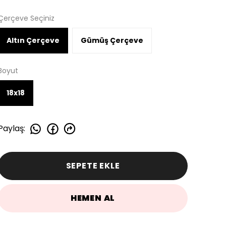
Çerçeve Seçiniz
Altın Çerçeve
Gümüş Çerçeve
Boyut
18x18
Paylaş
:
SEPETE EKLE
HEMEN AL