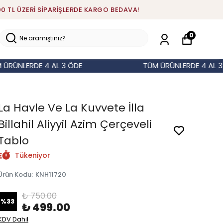
0
LERDE 4 AL 3 ÖDE
TÜM ÜRÜNLERDE 4 AL 3 ÖDE
La Havle Ve La Kuvvete İlla
Billahil Aliyyil Azim Çerçeveli
Tablo
Tükeniyor
Ürün Kodu
:
KNH11720
₺ 750.00
%
33
₺ 499.00
KDV Dahil