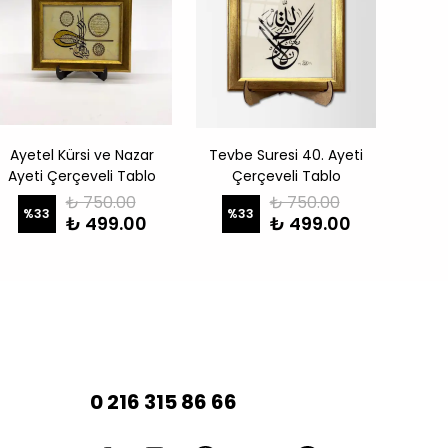
Ayetel Kürsi ve Nazar
Tevbe Suresi 40. Ayeti
Berek
Ayeti Çerçeveli Tablo
Çerçeveli Tablo
₺ 750.00
₺ 750.00
%
33
%
33
%
₺ 499.00
₺ 499.00
0 216 315 86 66