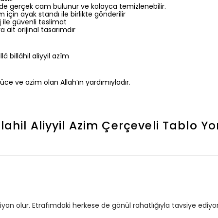
de gerçek cam bulunur ve kolayca temizlenebilir.
için ayak standı ile birlikte gönderilir
ile güvenli teslimat
a ait orijinal tasarımdır
lâ billâhil aliyyil azîm
ce ve azim olan Allah’ın yardımıyladır.
lahil Aliyyil Azim Çerçeveli Tablo
Yo
yan olur. Etrafımdaki herkese de gönül rahatlığıyla tavsiye ediy