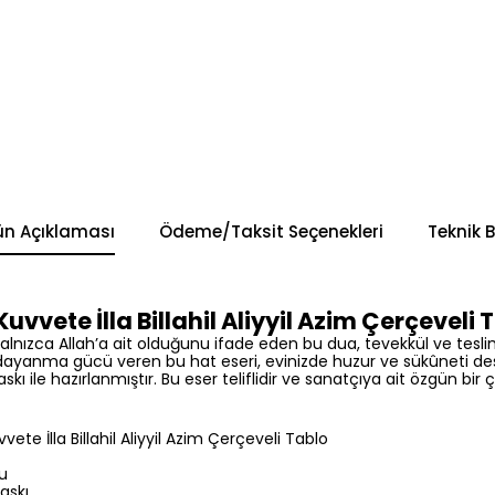
ün Açıklaması
Ödeme/Taksit Seçenekleri
Teknik B
Kuvvete İlla Billahil Aliyyil Azim Çerçeveli 
lnızca Allah’a ait olduğunu ifade eden bu dua, tevekkül ve tesli
ayanma gücü veren bu hat eseri, evinizde huzur ve sükûneti de
skı ile hazırlanmıştır. Bu eser teliflidir ve sanatçıya ait özgün bir 
vete İlla Billahil Aliyyil Azim Çerçeveli Tablo
lu
askı