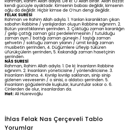
Rahman, Rahim Allah adıyla. De ki: O Allah birdir. Allah bizzat
kendi gücüyle ayaktadır. Kimsenin babası değildir, kimsenin
oğlu da değildir. Hiçbir kimse de O’nun dengi değildir.
FELAK SURESİ
Rahman ve Rahim Allah adıyla. 1. Yarılan karanlıktan çıkan
sabahın Rabbine / yarılışlardan oluşun Rabbine sığınırım. 2.
Bütün yarattıklarının şerrinden. 3. Çöktüğü zaman karanlığın
/ gelip çattığı zaman göz perdelenmesinin / tutulduğu
zaman ayın / battığı zaman güneşin / taştığı zaman
şehvetin / soktuğu zaman yılanın / ümit kırdığı zaman
musibetin şerrinden, 4. Düğümlere üfleyip tüküren
üfürükçülerin şerrinden, 5. Kıskandığı zaman hasetçinin
şerrinden.
NÂS SURESİ
Rahman, Rahim Allah adıyla. 1. De ki: İnsanların Rabbine
sığınırım. 2. İnsanların yöneticisine / yönlendiricisine. 3.
İnsanların ilâhına. 4. Kıvrılıp kıvrılıp saklanan, sinip sinip
gizlenen vesvesenin / o sinisi, o aldatıcı şerrinden. 5.
İnsanların göğüslerinde kuşkular, kuruntular sokar o. 6.
Cinlerden de olur, insanlardan da.
Hat:
Ali Hüsrevoğlu
İhlas Felak Nas Çerçeveli Tablo
Yorumlar