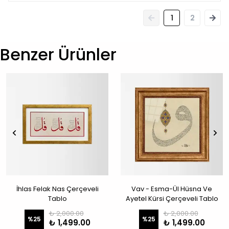
1
2
Benzer Ürünler
İhlas Felak Nas Çerçeveli
Vav - Esma-Ül Hüsna Ve
Tablo
Ayetel Kürsi Çerçeveli Tablo
₺ 2,000.00
₺ 2,000.00
%
25
%
25
₺ 1,499.00
₺ 1,499.00