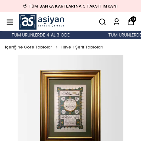
💳 TÜM BANKA KARTLARINA 9 TAKSİT İMKANI
0
TÜM ÜRÜNLERDE 4 AL 3 ÖDE
TÜM ÜRÜNLERDE 4
İçeriğine Göre Tablolar
Hilye-i Şerif Tabloları