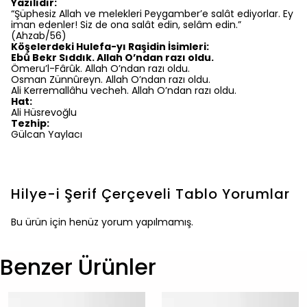
Yazılıdır:
“Şüphesiz Allah ve melekleri Peygamber’e salât ediyorlar. Ey
iman edenler! Siz de ona salât edin, selâm edin.”
(Ahzab/56)
Köşelerdeki Hulefa-yı Raşidin İsimleri:
Ebû Bekr Sıddık. Allah O’ndan razı oldu.
Ömeru’l-Fârûk. Allah O’ndan razı oldu.
Osman Zünnûreyn. Allah O’ndan razı oldu.
Ali Kerremallâhu vecheh. Allah O’ndan razı oldu.
Hat:
Ali Hüsrevoğlu
Tezhip:
Gülcan Yaylacı
Hilye-i Şerif Çerçeveli Tablo
Yorumlar
Bu ürün için henüz yorum yapılmamış.
Benzer Ürünler