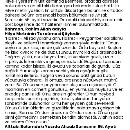
Hilye-i Şerîfe’nin üst kısmında Besmele, ortadaki dairesel
bölümde ve en alttaki dikdörtgen bölümde sülüs hattı ile
Hilye metni yazılıdır. En alttaki dikdörtgen bölüm ile ortadaki
dairesel bölüm arasındaki kalan bölümde ise Ahzab
Suresi’nin 56. ayeti yazılıdır. Ortadaki dairesel Hilye metninin
dört köşesinde dört halifenin isimleri bulunmaktadır.
Rahman, Rahim Allah adıyla​
Hilye Metninin Tercümesi Şöyledir:
“Hazret-i Ali radıyallahu anh, Hazret-i Peygamber sallallahu
aleyhi ve sellem’i tanımladığı zaman şöyle anlattı: “Onun
boyu ne çok kısa, ne de çok uzundu. Orta boylu idi. Saçları
ne kısa kıvırcık, ne de düz uzundu. Kıvırcıkla düz arasında idi.
Değirmi yüzlü, duru beyaz tenli, iri ve siyah gözlü, uzun
kirpikliydi. İri kemikli ve geniş omuzlu idi. Göğsü, ortasından
karnına kadar kılsızdı. İki avucu ve tabanları dolgundu. Düz
değildi. Yürüdüğü zaman sanki yokuş aşağı iner gibi
rahatlıkla ilerlerdi. Sağına veya soluna baktığında bütün
vücuduyla dönerdi. İki omuzu arasında nübüvvet mührü
vardı. Bu O’nun son peygamber oluşunun nişanesiydi. O,
insanların en cömert gönüllüsü, en yumuşak huylusu ve en
arkadaş canlısı idi. O’nu ansızın görenler O’nun heybeti
karşısında sarsıntı geçirirler, fakat yakından tanıyarak
sohbetinde bulunanlar O’nu her şeyden çok severlerdi.
O’nun üstünlüklerini ve güzelliklerini anlatmaya çalışan bir
kimse, ‘Ben ne O’ndan önce, ne O’ndan sonra O’nun gibi
birini görmedim!’ demekten kendini alamazdı. Allah’ın salât
ve selamı O’na olsun.”
Alttaki Bölümdeki Yazıda Ahzab Suresinin 56. Ayeti