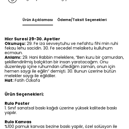
Ürün Açıklaması
Ödeme/Taksit Seçenekleri
Hicr Suresi 29-30. Ayetler
Okunuşu:
29. Fe iza sevveytuhu ve nefahtu fihi min ruhi
fekau lehu sacidin. 30. Fe secedel melaiketu kulluhum
ecmaun.
Anlamı:
29. Hani Rabbin meleklere, “Ben kuru bir çamurdan,
şekillendirilmiş balçıktan bir insan yaratacağım. Onu
düzenleyip içine ruhumdan üflediğim zaman, onun için
hemen saygı ile eğilin” demişti. 30. Bunun üzerine bütün
melekler saygı ile eğildiler.
Hat:
Fatih Özkafa
Ürün Seçenekleri;
Rulo Poster
1.⁠ ⁠Sınıf sanatsal baskı kağıdı üzerine yüksek kalitede baskı
yapılır.
Rulo Kanvas
%100 pamuk kanvas bezine baskı yapılır, özel solüsyon ile