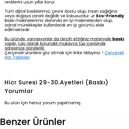
renklerini uzun yıllar korur.
Tüm dijital baskılarımız, çevre dostu olup, insan sağlığına
veya doğaya zararlı değildir ve kokusuzdur. 🌿
Eco-Friendly
Baskı makinelerimiz alanında en iyi makinelerden olup,
orjinal mürekkepler kullanılarak en iyi görüntü elde
edilmektedir.
Bu üründe, varyasyonlar da tercih ettiğiniz materyale
baskı
yapılır, rulo olarak korunaklı mukavva tüp içerisinde
adresinize gönderilir.
Çerçeveli ürünlere göz atmak için linke tıklayınız >
Çerçeveli
Hat Tabloları
Hicr Suresi 29-30.Ayetleri (Baskı)
Yorumlar
Bu ürün için henüz yorum yapılmamış.
Benzer Ürünler