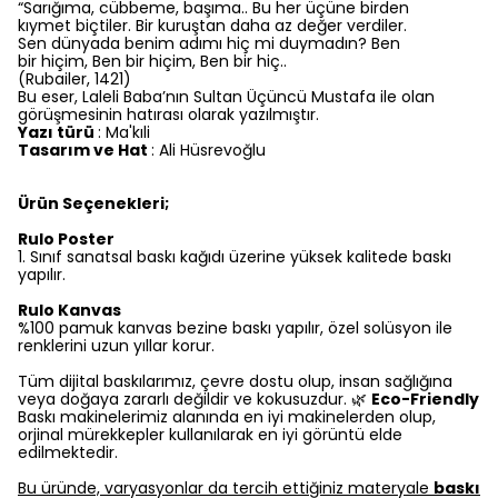
“Sarığıma, cübbeme, başıma.. Bu her üçüne birden
kıymet biçtiler. Bir kuruştan daha az değer verdiler.
Sen dünyada benim adımı hiç mi duymadın? Ben
bir hiçim, Ben bir hiçim, Ben bir hiç..
(Rubailer, 1421)
Bu eser, Laleli Baba’nın Sultan Üçüncü Mustafa ile olan
görüşmesinin hatırası olarak yazılmıştır.
Yazı türü
: Ma'kıli
Tasarım ve Hat
: Ali Hüsrevoğlu
Ürün Seçenekleri;
Rulo Poster
1.⁠ ⁠Sınıf sanatsal baskı kağıdı üzerine yüksek kalitede baskı
yapılır.
Rulo Kanvas
%100 pamuk kanvas bezine baskı yapılır, özel solüsyon ile
renklerini uzun yıllar korur.
Tüm dijital baskılarımız, çevre dostu olup, insan sağlığına
veya doğaya zararlı değildir ve kokusuzdur. 🌿
Eco-Friendly
Baskı makinelerimiz alanında en iyi makinelerden olup,
orjinal mürekkepler kullanılarak en iyi görüntü elde
edilmektedir.
Bu üründe, varyasyonlar da tercih ettiğiniz materyale
baskı