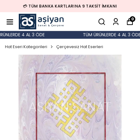
💳 TÜM BANKA KARTLARINA 9 TAKSİT İMKANI
0
NLERDE 4 AL 3 ÖDE
TÜM ÜRÜNLERDE 4 AL 3 ÖDE
Hat Eseri Kategorileri
Çerçevesiz Hat Eserleri