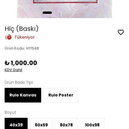
Hiç (Baskı)
Tükeniyor
Ürün Kodu
:
H11548
₺ 1,000.00
KDV Dahil
Ürün Baskı Tipi
Rulo Kanvas
Rulo Poster
Boyut
40x39
60x59
80x78
100x98