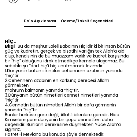
Ürün Açıklaması
Ödeme/Taksit Seçenekleri
HîÇ
..
Bilgi
: Bu da meşhur Laleli Baba’nın Hiç’idir ki bir insan bütün
güç ve kudretin, gerçek ve bizatihi varlığın tek Allah’a aid
olup, kendisinin de bu muazzam varlık ve kudret karşısında
bir “hiç” olduğunu idrak etmedikçe kemale ulaşamaz. Bu
sebeble şu “dört hiç’i hiç unutmamak lazımdır:
1.Dünyanın bütün sıkıntıları cehennem azabının yanında
“hiç”tir.
2.Cehennem azabının en korkunç derecesi Allah’ı
görmekten
mahrum kalmanın yanında “hiç”tir.
3.Dünyanın bütün nimetleri cennet nimetleri yanında
“hiç”tir.
4.Cennetin bütün nimetleri Allah’ı bir defa görmenin
yanında “hiç”tir.
Bunlar herkese göre değil, Allah’ı bilenlere göredir. Nice
Kimselere göre dünyanın bir çöpü cennetten daha
değerlidir. Bunların derekesine düşmekten Yüce Allah’a
sığınırız.
Hazret-i Mevlana bu konuda şöyle demektedir: