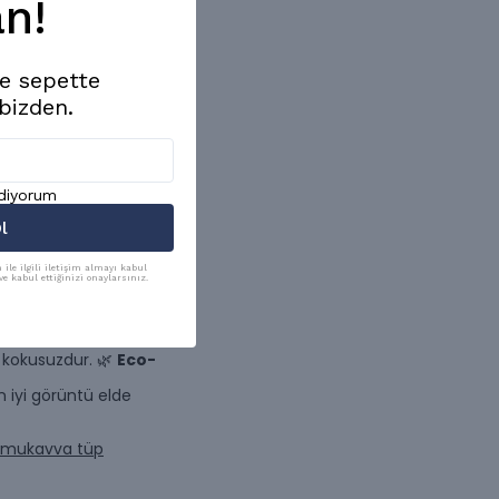
n!
de sepette
bizden.
mıştır.
ediyorum
l
ile ilgili iletişim almayı kabul
e kabul ettiğinizi onaylarsınız.
e kokusuzdur. 🌿
Eco-
n iyi görüntü elde
lı mukavva tüp