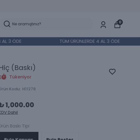
0
 ÖDE
TÜM ÜRÜNLERDE 4 AL 3 ÖDE
Hiç (Baskı)
Tükeniyor
Ürün Kodu
:
H11278
₺ 1,000.00
KDV Dahil
Ürün Baskı Tipi
Rulo Kanvas
Rulo Poster