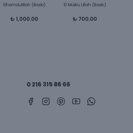
Elhamdulillah (Baskı)
El Mülkü Lillah (Baskı)
Allah
₺ 1,000.00
₺ 700.00
0 216 315 86 66