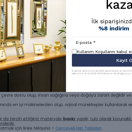
kaza
rekesine düşmekten Yüce Allah’a sığınırız.
onuda şöyle demektedir:
aşıma. Bu her üçüne birden
uştan daha az değer verdiler.
ımı hiç mi duymadın? Ben
İlk siparişiniz
 Ben bir hiç.
%8 indirim
n Sultan Üçüncü Mustafa ile olan görüşmesinin hatırası olarak yazıl
Hüsrevoğlu
Kullanım Koşullarını kabul 
Kayıt O
 kağıdı üzerine yüksek kalitede baskı yapılır.
E-posta adresinizi girerek pazarlama ve tanıtım 
edersiniz ve Gizlilik Politikamızı okuduğunuzu v
 baskı yapılır, özel solüsyon ile renklerini uzun yıllar korur.
z, çevre dostu olup, insan sağlığına veya doğaya zararlı değildir v
nında en iyi makinelerden olup, orjinal mürekkepler kullanılarak e
r da tercih ettiğiniz materyale
baskı
yapılır, rulo olarak korunak
derilir.
atmak için linke tıklayınız >
Çerçeveli Hat Tabloları