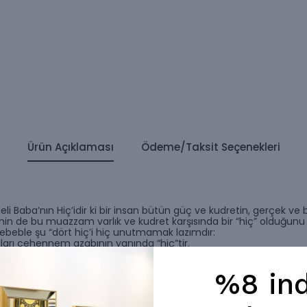
Ürün Açıklaması
Ödeme/Taksit Seçenekleri
li Baba’nın Hiç’idir ki bir insan bütün güç ve kudretin, gerçek ve bi
sinin de bu muazzam varlık ve kudret karşısında bir “hiç” olduğun
beble şu “dört hiç’i hiç unutmamak lazımdır:
ıları cehennem azabının yanında “hiç”tir.
n korkunç derecesi Allah’ı görmekten
da “hiç”tir.
%8 ind
eri cennet nimetleri yanında “hiç”tir.
eri Allah’ı bir defa görmenin yanında “hiç”tir.
il, Allah’ı bilenlere göredir. Nice Kimselere göre dünyanın bir ç