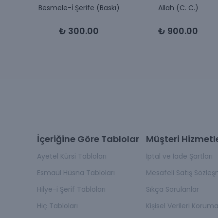
allah
Besmele-İ Şerife (Baskı)
Allah (C. C.)
₺ 300.00
₺ 900.00
İçeriğine Göre Tablolar
Müşteri Hizmetle
Ayetel Kürsi Tabloları
İptal ve İade Şartları
Esmaül Hüsna Tabloları
Mesafeli Satış Sözleş
Hilye-i Şerif Tabloları
Sıkça Sorulanlar
Hiç Tabloları
Kişisel Verileri Korum