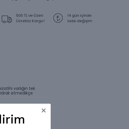
500 TL ve Üzeri
14 gün içinde
Ücretsiz Kargo!
iade değişim
zatihi varlığın tek
u idrak etmedikçe
irim
öpü cennetten daha