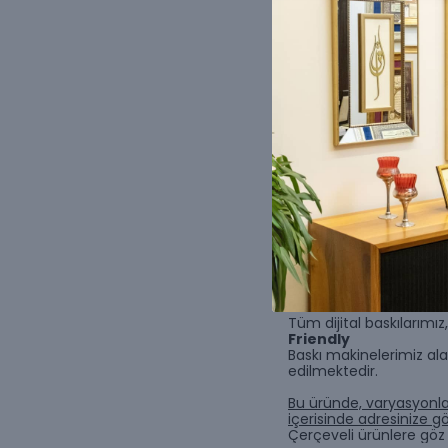
değerlidir. Bunların de
Hazret-i Mevlana bu k
“Sarığıma, cübbeme, b
kıymet biçtiler. Bir kur
Sen dünyada benim ad
bir hiçim, Ben bir hiçim,
(Rubailer, 1421)
Bu eser, Laleli Baba’nı
Yazı türü
: Modern
Tasarım ve Hat
: Ali 
Ürün Seçenekleri;
Rulo Poster
1.⁠ ⁠Sınıf sanatsal baskı
Rulo Kanvas
%100 pamuk kanvas bezine
Tüm dijital baskılarımı
Friendly
Baskı makinelerimiz ala
edilmektedir.
Bu üründe, varyasyonla
içerisinde adresinize gön
Çerçeveli ürünlere göz 