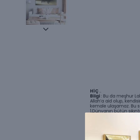
HîÇ
..
Bilgi
: Bu da meşhur Lale
Allah’a aid olup, kendi
kemale ulaşamaz. Bu se
1.Dünyanın bütün sıkınt
2.Cehennem azabının e
mahrum kalmanın yanın
3.Dünyanın bütün nimetl
4.Cennetin bütün nimetl
Bunlar herkese göre değ