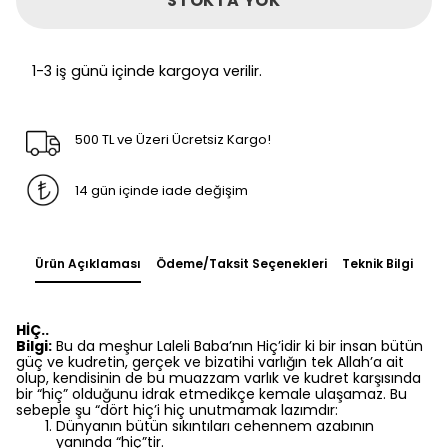
STOKTA YOK
1-3 iş günü içinde kargoya verilir.
500 TL ve Üzeri Ücretsiz Kargo!
14 gün içinde iade değişim
Ürün Açıklaması
Ödeme/Taksit Seçenekleri
Teknik Bilgi
HİÇ..
Bilgi:
Bu da meşhur Laleli Baba’nın Hiç’idir ki bir insan bütün
güç ve kudretin, gerçek ve bizatihi varlığın tek Allah’a ait
olup, kendisinin de bu muazzam varlık ve kudret karşısında
bir “hiç” olduğunu idrak etmedikçe kemale ulaşamaz. Bu
sebeple şu “dört hiç’i hiç unutmamak lazımdır:
Dünyanın bütün sıkıntıları cehennem azabının
yanında “hiç”tir.