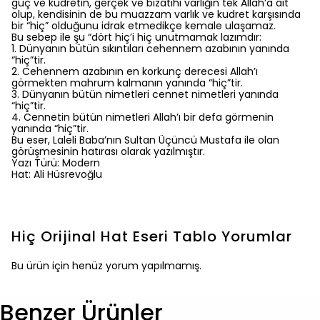
güç ve kudretin, gerçek ve bizatihi varlığın tek Allah’a ait
olup, kendisinin de bu muazzam varlık ve kudret karşısında
bir “hiç” olduğunu idrak etmedikçe kemale ulaşamaz.
Bu sebep ile şu “dört hiç’i hiç unutmamak lazımdır:
1. Dünyanın bütün sıkıntıları cehennem azabının yanında
“hiç”tir.
2. Cehennem azabının en korkunç derecesi Allah’ı
görmekten mahrum kalmanın yanında “hiç”tir.
3. Dünyanın bütün nimetleri cennet nimetleri yanında
“hiç”tir.
4. Cennetin bütün nimetleri Allah’ı bir defa görmenin
yanında “hiç”tir.
Bu eser, Laleli Baba’nın Sultan Üçüncü Mustafa ile olan
görüşmesinin hatırası olarak yazılmıştır.
Yazı Türü: Modern
Hat: Ali Hüsrevoğlu
Hiç Orijinal Hat Eseri Tablo
Yorumlar
Bu ürün için henüz yorum yapılmamış.
Benzer Ürünler