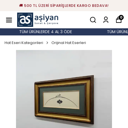
🚚 500 TL ÜZERİ SİPARİŞLERDE KARGO BEDAVA!
0
TÜM ÜRÜNLERDE 4 AL 3 ÖDE
TÜM ÜRÜNLE
Hat Eseri Kategorileri
Orijinal Hat Eserleri