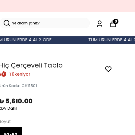
0
ÜNLERDE 4 AL 3 ÖDE
TÜM ÜRÜNLERDE 4 AL 3 Ö
Hiç Çerçeveli Tablo
Tükeniyor
Ürün Kodu
:
CH11501
₺ 5,610.00
KDV Dahil
Boyut
93x63