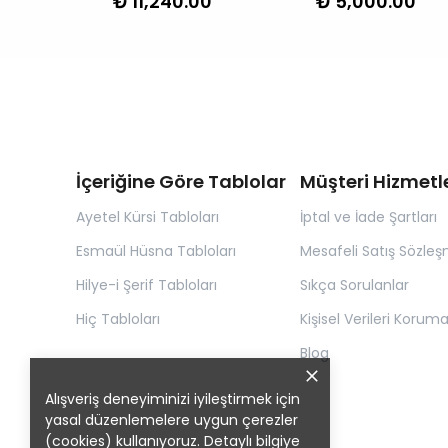
0
₺ 11,240.00
₺ 5,000.00
İçeriğine Göre Tablolar
Müşteri Hizmetle
Ayetel Kürsi Tabloları
İptal ve İade Şartları
Esmaül Hüsna Tabloları
Mesafeli Satış Sözleş
Hilye-i Şerif Tabloları
Sıkça Sorulanlar
Hiç Tabloları
Kişisel Verileri Korum
Blog
Alışveriş deneyiminizi iyileştirmek için
yasal düzenlemelere uygun çerezler
(cookies) kullanıyoruz. Detaylı bilgiye