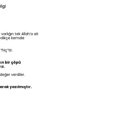
ilgi
varlığın tek Allah’a ait
medikçe kemale
iç”tir.
ın bir çöpü
ız.
değer verdiler.
arak yazılmıştır.