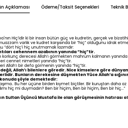
ün Açıklaması
Ödeme/Taksit Seçenekleri
Teknik B
'nın Hiç’idir ki bir insan bütün güç ve kudretin, gerçek ve bizatihi 
 muazzam varlık ve kudret karşısında bir “hiç” olduğunu idrak et
u “dört hiç’i hiç unutmamak lazımdır:
tıları cehennem azabının yanında “hiç”tir.
korkunç derecesi Allah’ı görmekten mahrum kalmanın yanında “h
ri cennet nimetleri yanında “hiç”tir.
i Allah’ı bir defa görmenin yanında “hiç”tir.
eğil, Allah’ı bilenlere göredir. Nice kimselere göre dünyan
lidir. Bunların derekesine düşmekten Yüce Allah’a sığınır
 konuda şöyle demektedir:
ıma.. Bu her üçüne birden kıymet biçtiler. Bir kuruştan daha az 
 hiç mi duymadın? Ben bir hiçim, Ben bir hiçim, Ben bir hiç...”
nın Sultan Üçüncü Mustafa ile olan görüşmesinin hatırası ol