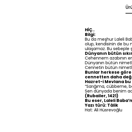
Ür
HİÇ..
Bilgi:
Bu da meşhur Laleli Baba
olup, kendisinin de bu
ulaşamaz. Bu sebeple ş
Dünyanın bütün sıkın
Cehennem azabının en 
Dünyanın bütün nimetle
Cennetin bütün nimetler
Bunlar herkese göre d
cennetten daha değer
Hazret-i Mevlana bu
“Sarığıma, cübbeme, baş
Sen dünyada benim adımı
(Rubailer, 1421)
Bu eser, Laleli Baba’
Yazı türü: Tâlik
Hat: Ali Hüsrevoğlu