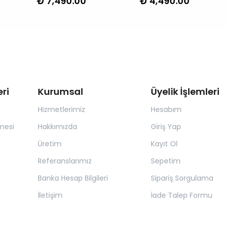
₺ 7,490.00
₺ 4,490.00
ri
Kurumsal
Üyelik İşlemleri
Hizmetlerimiz
Hesabım
mesi
Hakkımızda
Giriş Yap
Üretim
Kayıt Ol
a
Referanslarımız
Sepetim
Banka Hesap Bilgileri
Sipariş Sorgulama
İletişim
İade Talep Formu