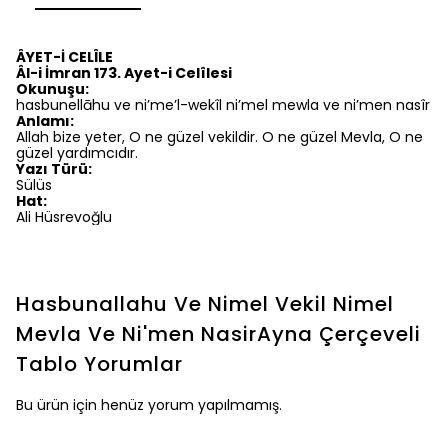
ÂYET-İ CELÎLE
Âl-i İmran 173. Ayet-i Celîlesi
Okunuşu:
hasbunellāhu ve ni’me’l-wekîl ni’mel mewla ve ni’men nasîr
Anlamı:
Allah bize yeter, O ne güzel vekildir. O ne güzel Mevla, O ne
güzel yardımcıdır.
Yazı Türü:
Sülüs
Hat:
Ali Hüsrevoğlu
Hasbunallahu Ve Nimel Vekil Nimel
Mevla Ve Ni'men NasirAyna Çerçeveli
Tablo
Yorumlar
Bu ürün için henüz yorum yapılmamış.