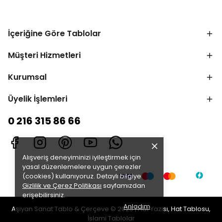
İçeriğine Göre Tablolar
Müşteri Hizmetleri
Kurumsal
Üyelik İşlemleri
0 216 315 86 66
Alışveriş deneyiminizi iyileştirmek için
yasal düzenlemelere uygun çerezler
(cookies) kullanıyoruz. Detaylı bilgiye
Gizlilik ve Çerez Politikası
sayfamızdan
erişebilirsiniz.
Anladım
Aşiyan Sanat Tablo & Çerçeve © 2025 | Hat Yazısı, Hat Tablosu,
İslami Tablolar