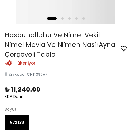
Hasbunallahu Ve Nimel Vekil
Nimel Mevla Ve Ni'men NasirAyna
Çerçeveli Tablo
Tükeniyor
Ürün Kodu
:
CH11397A4
₺ 11,240.00
KDV Dahil
Boyut
57x133