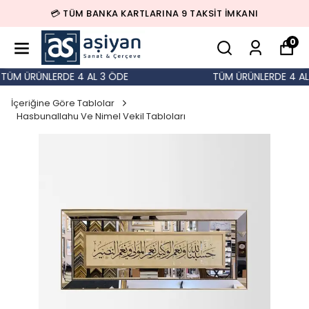
💳 TÜM BANKA KARTLARINA 9 TAKSİT İMKANI
0
ÜM ÜRÜNLERDE 4 AL 3 ÖDE
TÜM ÜRÜNLERDE 4 AL 
İçeriğine Göre Tablolar
Hasbunallahu Ve Nimel Vekil Tabloları