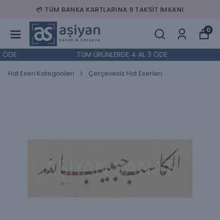
💳 TÜM BANKA KARTLARINA 9 TAKSİT İMKANI
0
 ÖDE
TÜM ÜRÜNLERDE 4 AL 3 ÖDE
Hat Eseri Kategorileri
Çerçevesiz Hat Eserleri