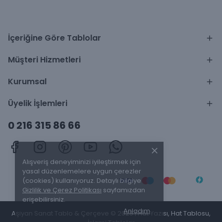
İçeriğine Göre Tablolar
Müşteri Hizmetleri
Kurumsal
Üyelik İşlemleri
0 216 315 86 66
Alışveriş deneyiminizi iyileştirmek için
yasal düzenlemelere uygun çerezler
(cookies) kullanıyoruz. Detaylı bilgiye
Gizlilik ve Çerez Politikası
sayfamızdan
erişebilirsiniz.
Anladım
Aşiyan Sanat Tablo & Çerçeve © 2025 | Hat Yazısı, Hat Tablosu,