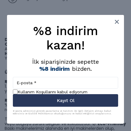
Ürün Açıklaması
Ödeme/Taksit Seçenekleri
%8 indirim
DUA
kazan!
Okunuşu: El Kâsibu Habîbullah
Anlamı: "Çalışıp kazanan Allah’ın sevdiği bir kimsedir."
Hat: Ali Hüsrevoğlu
Yazı Türü: Tâlik
İlk siparişinizde sepette
%8 indirim
bizden.
Ürün Seçenekleri;
Rulo Poster
1.⁠ ⁠Sınıf sanatsal baskı kağıdı üzerine yüksek kalitede baskı
yapılır.
Kullanım Koşullarını kabul ediyorum
Rulo Kanvas
Kayıt Ol
%100 pamuk kanvas bezine baskı yapılır, özel solüsyon ile
renklerini uzun yıllar korur.
E-posta adresinizi girerek pazarlama ve tanıtım ile ilgili iletişim almayı kabul
edersiniz ve Gizlilik Politikamızı okuduğunuzu ve kabul ettiğinizi onaylarsınız.
Tüm dijital baskılarımız, çevre dostu olup, insan sağlığına
veya doğaya zararlı değildir ve kokusuzdur. 🌿
Eco-Friendly
Baskı makinelerimiz alanında en iyi makinelerden olup,