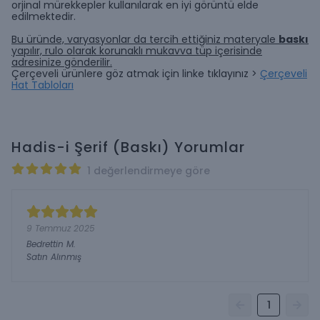
orjinal mürekkepler kullanılarak en iyi görüntü elde
edilmektedir.
Bu üründe, varyasyonlar da tercih ettiğiniz materyale
baskı
yapılır, rulo olarak korunaklı mukavva tüp içerisinde
adresinize gönderilir.
Çerçeveli ürünlere göz atmak için linke tıklayınız >
Çerçeveli
Hat Tabloları
Hadis-i Şerif (Baskı)
Yorumlar
1 değerlendirmeye göre
9 Temmuz 2025
Bedrettin
M.
Satın Alınmış
1