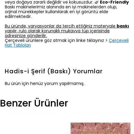
veya doğaya zararlı değildir ve kokusuzdur. 🌿
Eco-Friendly
Baskı makinelerimiz alanında en iyi makinelerden olup,
orjinal mürekkepler kullanılarak en iyi görüntü elde
edilmektedir.
Bu üründe, varyasyonlar da tercih ettiğiniz materyale
baskı
yapılır, rulo olarak korunaklı mukavva tüp içerisinde
adresinize gönderilir.
Çerçeveli ürünlere göz atmak için linke tıklayınız >
Çerçeveli
Hat Tabloları
Hadis-i Şerif (Baskı)
Yorumlar
Bu ürün için henüz yorum yapılmamış.
Benzer Ürünler