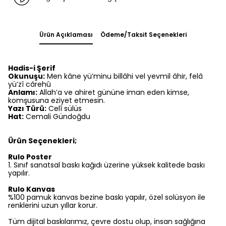
Ürün Açıklaması
Ödeme/Taksit Seçenekleri
Hadis-i Şerif
Okunuşu:
Men kâne yü’minu billâhi vel yevmil âhir, felâ
yü’zî cârehû
Anlamı:
Allah’a ve ahiret gününe iman eden kimse,
komşusuna eziyet etmesin.
Yazı Türü:
Celî sülüs
Hat:
Cemali Gündoğdu
Ürün Seçenekleri;
Rulo Poster
1.⁠ ⁠Sınıf sanatsal baskı kağıdı üzerine yüksek kalitede baskı
yapılır.
Rulo Kanvas
%100 pamuk kanvas bezine baskı yapılır, özel solüsyon ile
renklerini uzun yıllar korur.
Tüm dijital baskılarımız, çevre dostu olup, insan sağlığına