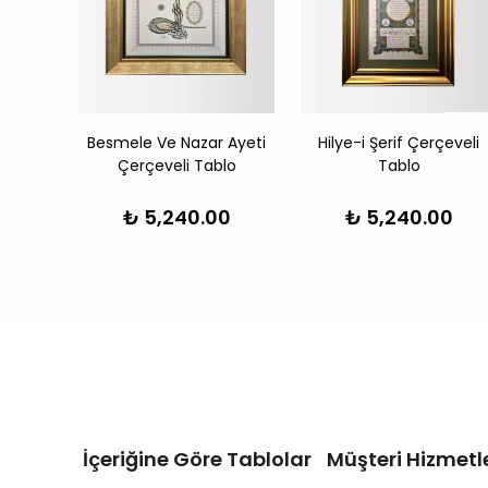
eveli
Besmele Ve Nazar Ayeti
Hilye-i Şerif Çerçeveli
Çerçeveli Tablo
Tablo
0
₺ 5,240.00
₺ 5,240.00
İçeriğine Göre Tablolar
Müşteri Hizmetle