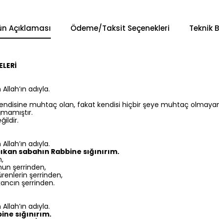
ün Açıklaması
Ödeme/Taksit Seçenekleri
Teknik B
ELERİ
llah’ın adıyla.
ı kendisine muhtaç olan, fakat kendisi hiçbir şeye muhtaç olmaya
mamıştır.
ildir.
llah’ın adıyla.
çıkan sabahın Rabbine sığınırım.
n,
un şerrinden,
renlerin şerrinden,
kancın şerrinden.
llah’ın adıyla.
bine sığınırım.