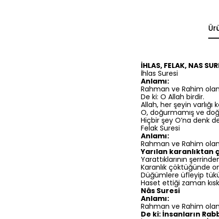
Ür
İHLAS, FELAK, NAS SUR
İhlas Suresi
Anlamı:
Rahman ve Rahim olan A
De ki: O Allah birdir.
Allah, her şeyin varlığ
O, doğurmamış ve doğ
Hiçbir şey O’na denk değ
Felak Suresi
Anlamı:
Rahman ve Rahim olan A
Yarılan karanlıktan 
Yarattıklarının şerrinde
Karanlık çöktüğünde on
Düğümlere üfleyip tükü
Haset ettiği zaman kıs
Nâs Suresi
Anlamı:
Rahman ve Rahim olan A
De ki: İnsanların Rab