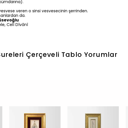
ükümdarına).
vesvese veren o sinsi vesvesecinin şerrinden.
nsanlardan da.
Hüsevoğlu
le, Celî Dîvânî
ureleri Çerçeveli Tablo
Yorumlar