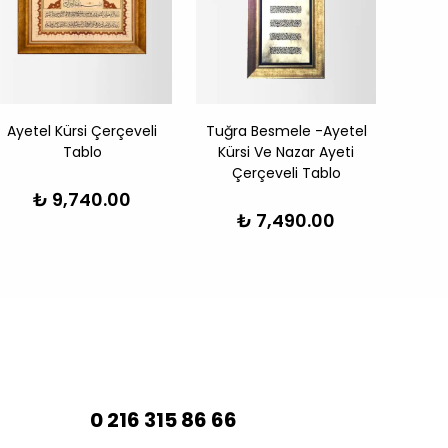
Ayetel Kürsi Çerçeveli
Tuğra Besmele -Ayetel
Berek
Tablo
Kürsi Ve Nazar Ayeti
Çerçeveli Tablo
₺ 9,740.00
₺ 7,490.00
0 216 315 86 66