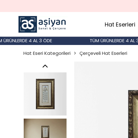
Hat Eserleri
ÜNLERDE 4 AL 3 ÖDE
TÜM ÜRÜNLERDE 4 AL 3 ÖD
Hat Eseri Kategorileri
Çerçeveli Hat Eserleri