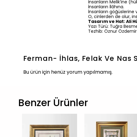
İnsanların Melik’ine (h
İnsanların İlâhına.
İnsanların göğüslerine 
O, cinlerden de olur, i
Tasarım ve Hat: Ali 
Yazı Türü: Tuğra Besme
Tezhib: Öznur Özdemir
Ferman- İhlas, Felak Ve Nas S
Bu ürün için henüz yorum yapılmamış.
Benzer Ürünler