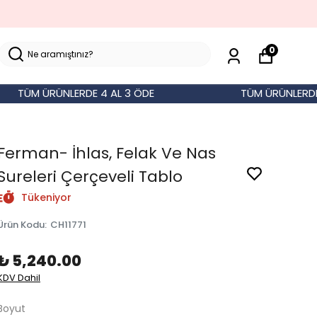
0
TÜM ÜRÜNLERDE 4 AL 3 ÖDE
TÜM ÜRÜNLERDE 4 A
Ferman- İhlas, Felak Ve Nas
Sureleri Çerçeveli Tablo
Tükeniyor
Ürün Kodu
:
CH11771
₺ 5,240.00
KDV Dahil
Boyut