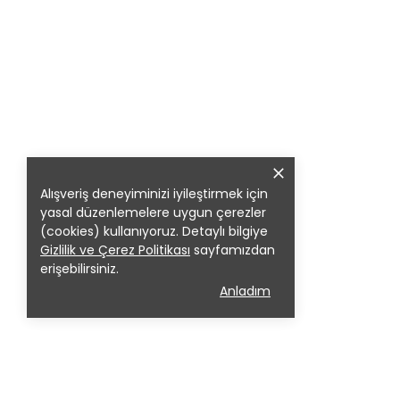
Alışveriş deneyiminizi iyileştirmek için
yasal düzenlemelere uygun çerezler
(cookies) kullanıyoruz. Detaylı bilgiye
Gizlilik ve Çerez Politikası
sayfamızdan
erişebilirsiniz.
Anladım