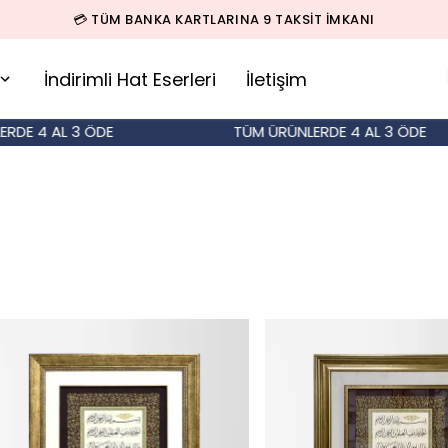
💳 TÜM BANKA KARTLARINA 9 TAKSİT İMKANI
İndirimli Hat Eserleri
İletişim
E 4 AL 3 ÖDE
TÜM ÜRÜNLERDE 4 AL 3 ÖDE