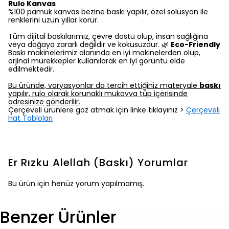
Rulo Kanvas
%100 pamuk kanvas bezine baskı yapılır, özel solüsyon ile
renklerini uzun yıllar korur.
Tüm dijital baskılarımız, çevre dostu olup, insan sağlığına
veya doğaya zararlı değildir ve kokusuzdur. 🌿
Eco-Friendly
Baskı makinelerimiz alanında en iyi makinelerden olup,
orjinal mürekkepler kullanılarak en iyi görüntü elde
edilmektedir.
Bu üründe, varyasyonlar da tercih ettiğiniz materyale
baskı
yapılır, rulo olarak korunaklı mukavva tüp içerisinde
adresinize gönderilir.
Çerçeveli ürünlere göz atmak için linke tıklayınız >
Çerçeveli
Hat Tabloları
Er Rızku Alellah (Baskı)
Yorumlar
Bu ürün için henüz yorum yapılmamış.
Benzer Ürünler