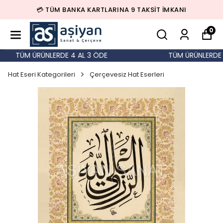
💳 TÜM BANKA KARTLARINA 9 TAKSİT İMKANI
0
TÜM ÜRÜNLERDE 4 AL 3 ÖDE
TÜM ÜRÜNLERDE 4
Hat Eseri Kategorileri
Çerçevesiz Hat Eserleri