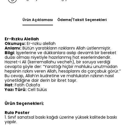
Ürün Açıklaması
Ödeme/Taksit Seçenekleri
Er-Rızku Alellah
Okunuşu:
Er-rızku alellah
Anlamı:
Bütün yaratıkların rızıklarını Allah üstlenmiştir.
Bilgi:
İşyerlerine ve dükkanlara asılıp devamlı bir bereket
duası olması niyetiyle hazırlanmış hat eserlerindendir.
Hazret-i Ali (kerremallahu vecheh), bir soruya verdiği
cevapta şöyle der: “Yarattığı hiçbir mahluku unutmadan
hepsinin rızkını veren Allah, hesaplarını da çarçabuk görür.”
Bu cevap, Allah’ın kudretine ve mahlukatın rızkının nasıl
yönetildiğine dair derin bir ibret taşır.
Hat:
Fatih Özkafa
Yazı Türü:
Celî Sülüs
Ürün Seçenekleri;
Rulo Poster
1.⁠ ⁠Sınıf sanatsal baskı kağıdı üzerine yüksek kalitede baskı
yapılır.