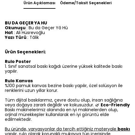
Ürün Açıklaması
Ödeme/Taksit Seçenekleri
BU DA GEÇER YA HU
Okunuşu
: Bu da Geçer Yâ Hû
Hat
: Ali Hüsrevoğlu
Yazı Türü
: Tâlik
Ürün Seçenekleri;
Rulo Poster
1.⁠ ⁠Sınıf sanatsal baskı kağıdı üzerine yüksek kalitede baskı
yapılır.
Rulo Kanvas
%100 pamuk kanvas bezine baskı yapılır, özel solüsyon ile
renklerini uzun yıllar korur.
Tüm dijital baskılarımız, çevre dostu olup, insan sağlığına
veya doğaya zararlı değildir ve kokusuzdur. 🌿
Eco-Friendly
Baskı makinelerimiz alanında en iyi makinelerden olup,
orjinal mürekkepler kullanılarak en iyi görüntü elde
edilmektedir.
Bu üründe, varyasyonlar da tercih ettiğiniz materyale
baskı
yapılır, rulo olarak korunaklı mukavva tüp içerisinde