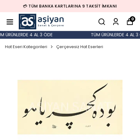
💳 TÜM BANKA KARTLARINA 9 TAKSİT İMKANI
0
 ÜRÜNLERDE 4 AL 3 ÖDE
TÜM ÜRÜNLERDE 4 AL 3 
Hat Eseri Kategorileri
Çerçevesiz Hat Eserleri