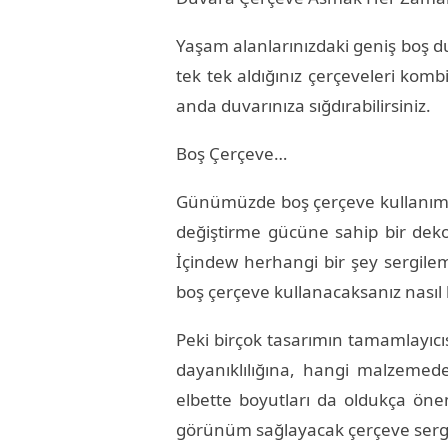
Yaşam alanlarınızdaki geniş boş duv
tek tek aldığınız çerçeveleri kombi
anda duvarınıza sığdırabilirsiniz.
Boş Çerçeve…
Günümüzde boş çerçeve kullanımı d
değiştirme gücüne sahip bir deko
İçindew herhangi bir şey sergile
boş çerçeve kullanacaksanız nasıl b
Peki birçok tasarımın tamamlayıcıs
dayanıklılığına, hangi malzemed
elbette boyutları da oldukça öneml
görünüm sağlayacak çerçeve sergile