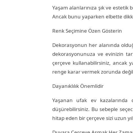
Yaşam alanlarınıza şık ve estetik 
Ancak bunu yaparken elbette dikkat
Renk Seçimine Özen Gösterin
Dekorasyonun her alanında olduğu
dekorasyonunuza ve evinizin tarz
çerçeve kullanabilirsiniz, ancak y
renge karar vermek zorunda değilsi
Dayanıklılık Önemlidir
Yaşanan ufak ev kazalarında d
düşürebilirsiniz. Bu sebeple seçe
hitap eden bir çerçeve sizi uzun yı
Duvara Çerçeve Asmak Her Zam