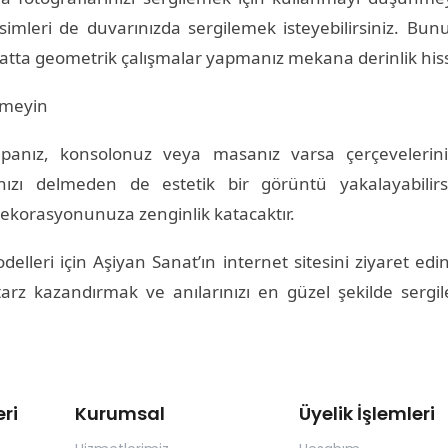
esimleri de duvarınızda sergilemek isteyebilirsiniz.
 Hatta geometrik çalışmalar yapmanız mekana derinlik hiss
nmeyin
panız, konsolonuz veya masanız varsa çerçevelerini
ınızı delmeden de estetik bir görüntü yakalayabilirs
dekorasyonunuza zenginlik katacaktır.
elleri için Aşiyan Sanat’ın internet sitesini ziyaret edi
 tarz kazandırmak ve anılarınızı en güzel şekilde sergi
ri
Kurumsal
Üyelik İşlemleri