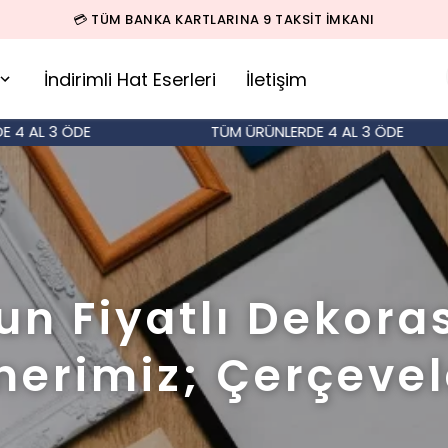
💳 TÜM BANKA KARTLARINA 9 TAKSİT İMKANI
İndirimli Hat Eserleri
İletişim
 3 ÖDE
TÜM ÜRÜNLERDE 4 AL 3 ÖDE
un Fiyatlı Dekora
nerimiz; Çerçevel