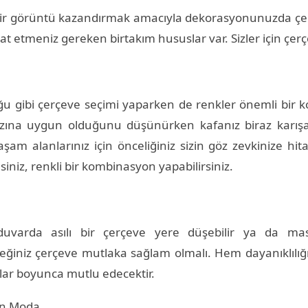
bir görüntü kazandırmak amacıyla dekorasyonunuzda çerçev
 etmeniz gereken birtakım hususlar var. Sizler için çerç
 gibi çerçeve seçimi yaparken de renkler önemli bir 
ına uygun olduğunu düşünürken kafanız biraz karışabili
aşam alanlarınız için önceliğiniz sizin göz zevkinize hita
niz, renkli bir kombinasyon yapabilirsiniz.
uvarda asılı bir çerçeve yere düşebilir ya da m
ceğiniz çerçeve mutlaka sağlam olmalı. Hem dayanıklılı
llar boyunca mutlu edecektir.
an Moda