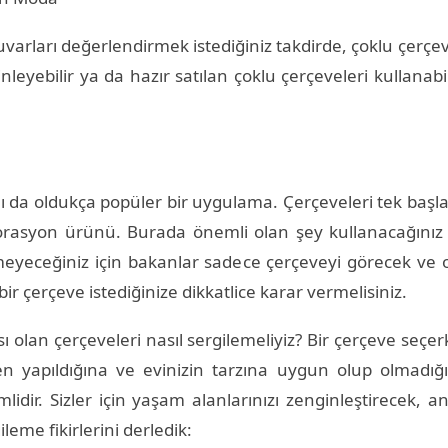
arları değerlendirmek istediğiniz takdirde, çoklu çerçevel
nleyebilir ya da hazır satılan çoklu çerçeveleri kullanabil
a oldukça popüler bir uygulama. Çerçeveleri tek başları
rasyon ürünü. Burada önemli olan şey kullanacağınız 
meyeceğiniz için bakanlar sadece çerçeveyi görecek ve 
ir çerçeve istediğinize dikkatlice karar vermelisiniz.
ı olan çerçeveleri nasıl sergilemeliyiz? Bir çerçeve seçe
en yapıldığına ve evinizin tarzına uygun olup olmadığ
idir. Sizler için yaşam alanlarınızı zenginleştirecek, anı
me fikirlerini derledik: