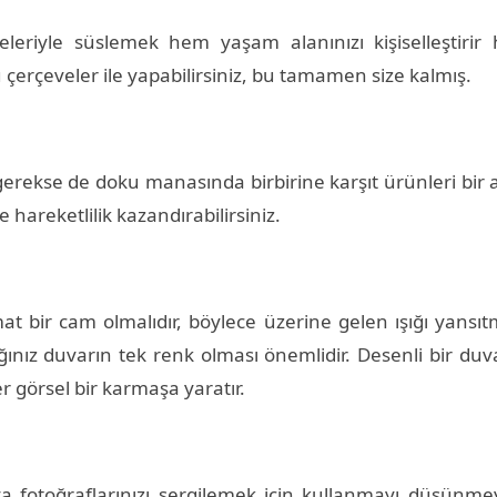
releriyle süslemek hem yaşam alanınızı kişiselleştiri
lu çerçeveler ile yapabilirsiniz, bu tamamen size kalmış.
rekse de doku manasında birbirine karşıt ürünleri bir 
e hareketlilik kazandırabilirsiniz.
at bir cam olmalıdır, böylece üzerine gelen ışığı yan
ağınız duvarın tek renk olması önemlidir. Desenli bir duv
r görsel bir karmaşa yaratır.
ya fotoğraflarınızı sergilemek için kullanmayı düşünmeyi