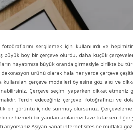
fotoğraflarını sergilemek için kullanılırdı ve hepimi
 büyük boy bir çerçeve olurdu, daha küçük çerçeveler
rafların hayatımıza büyük oranda girmesiyle birlikte bu t
 bir dekorasyon ürünü olarak hala her yerde çerçeve ç
 kullanılan çerçeve modelleri öylesine göz alıcı ve dikka
nabilirsiniz. Çerçeve seçimi yaparken dikkat etmeniz
dır. Tercih edeceğiniz çerçeve, fotoğrafınızı ve dolay
stetik bir görüntü içinde sunmuş olursunuz. Çerçeveleme 
eleme hizmeti bir yandan anılarınızı taze tutarken diğer 
i arıyorsanız Aşiyan Sanat internet sitesine mutlaka göz 