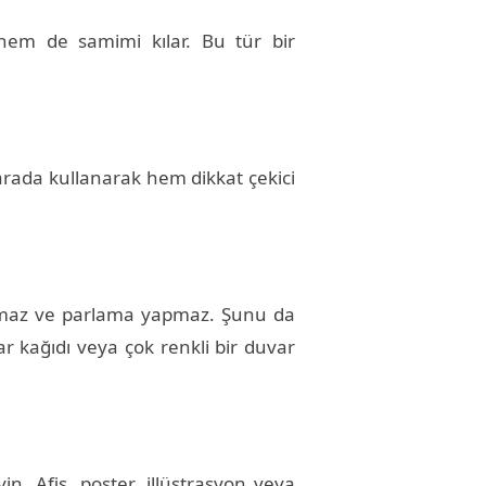
r hem de samimi kılar. Bu tür bir
arada kullanarak hem dikkat çekici
sıtmaz ve parlama yapmaz. Şunu da
ar kağıdı veya çok renkli bir duvar
n. Afiş, poster, illüstrasyon veya