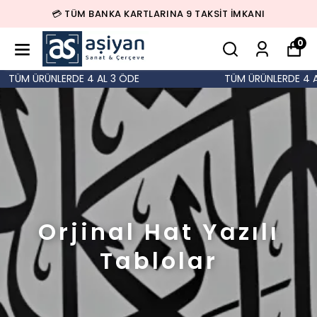
💳 TÜM BANKA KARTLARINA 9 TAKSİT İMKANI
0
TÜM ÜRÜNLERDE 4 AL 3 ÖDE
TÜM ÜRÜNLERDE 4 AL
Orjinal Hat Yazılı
Tablolar