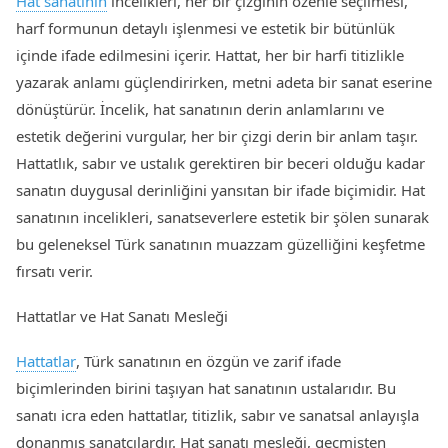
Hat sanatının
incelikleri, her bir çizginin özenle seçilmesi,
harf formunun detaylı işlenmesi ve estetik bir bütünlük
içinde ifade edilmesini içerir. Hattat, her bir harfi titizlikle
yazarak anlamı güçlendirirken, metni adeta bir sanat eserine
dönüştürür. İncelik, hat sanatının derin anlamlarını ve
estetik değerini vurgular, her bir çizgi derin bir anlam taşır.
Hattatlık, sabır ve ustalık gerektiren bir beceri olduğu kadar
sanatın duygusal derinliğini yansıtan bir ifade biçimidir. Hat
sanatının incelikleri, sanatseverlere estetik bir şölen sunarak
bu geleneksel Türk sanatının muazzam güzelliğini keşfetme
fırsatı verir.
Hattatlar ve Hat Sanatı Mesleği
Hattatlar
, Türk sanatının en özgün ve zarif ifade
biçimlerinden birini taşıyan hat sanatının ustalarıdır. Bu
sanatı icra eden hattatlar, titizlik, sabır ve sanatsal anlayışla
donanmış sanatçılardır. Hat sanatı mesleği, geçmişten