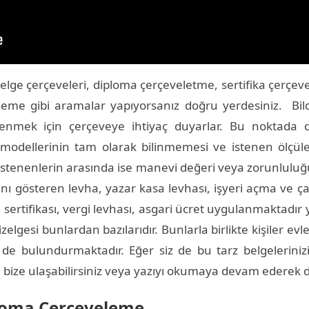
elge çerçeveleri, diploma çerçeveletme, sertifika çerçev
leme gibi aramalar yapıyorsanız doğru yerdesiniz. Bildi
ilenmek için çerçeveye ihtiyaç duyarlar. Bu noktada 
 modellerinin tam olarak bilinmemesi ve istenen ölçül
k istenenlerin arasında ise manevi değeri veya zorunlulu
ı gösteren levha, yazar kasa levhası, işyeri açma ve çalı
 sertifikası, vergi levhası, asgari ücret uygulanmaktadır y
izelgesi bunlardan bazılarıdır. Bunlarla birlikte kişiler ev
i de bulundurmaktadır. Eğer siz de bu tarz belgeleriniz
e ulaşabilirsiniz veya yazıyı okumaya devam ederek detay
ploma Çerçeveleme