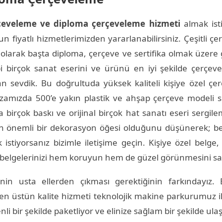
çeveleme ve diploma çerçeveleme hizmeti
almak ist
ygun fiyatlı hizmetlerimizden yararlanabilirsiniz. Çeşitli 
t olarak başta diploma, çerçeve ve sertifika olmak üzere 
i birçok sanat eserini ve ürünü en iyi şekilde çerçeve
 sevdik. Bu doğrultuda yüksek kaliteli kişiye özel çe
mızda 500’e yakın plastik ve ahşap çerçeve modeli se
 birçok baskı ve orijinal birçok hat sanatı eseri sergi
 önemli bir dekorasyon öğesi olduğunu düşünerek; belg
stiyorsanız bizimle iletişime geçin. Kişiye özel belge,
in belgelerinizi hem koruyun hem de güzel görünmesini sa
nin usta ellerden çıkması gerektiğinin farkındayız
 en üstün kalite hizmeti teknolojik makine parkurumuz i
i bir şekilde paketliyor ve elinize sağlam bir şekilde ulaş