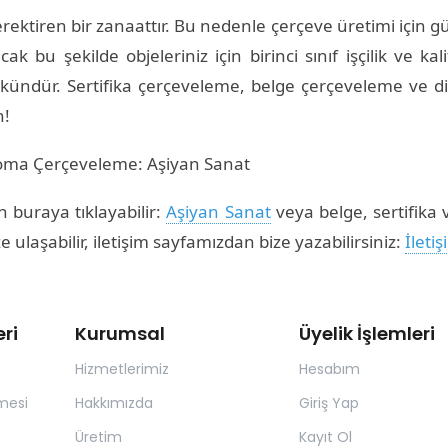
rektiren bir zanaattır. Bu nedenle çerçeve üretimi için güv
ak bu şekilde objeleriniz için birinci sınıf işçilik ve k
ündür. Sertifika çerçeveleme, belge çerçeveleme ve d
n!
iploma Çerçeveleme: Aşiyan Sanat
 buraya tıklayabilir:
Aşiyan Sanat
veya belge, sertifika
ulaşabilir, iletişim sayfamızdan bize yazabilirsiniz:
İleti
ri
Kurumsal
Üyelik İşlemleri
Hizmetlerimiz
Hesabım
mesi
Hakkımızda
Giriş Yap
Üretim
Kayıt Ol