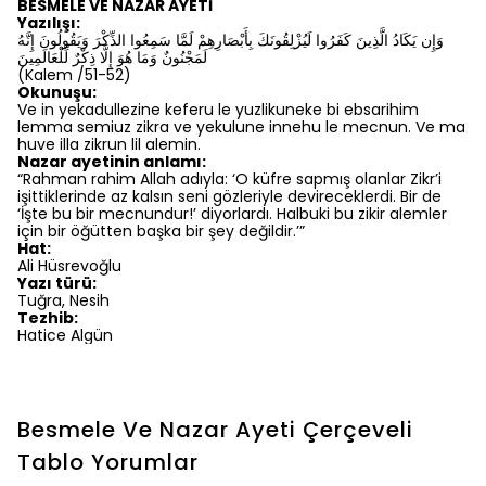
BESMELE VE NAZAR AYETİ
Yazılışı:
وَإِن يَكَادُ الَّذِينَ كَفَرُوا لَيُزْلِقُونَكَ بِأَبْصَارِهِمْ لَمَّا سَمِعُوا الذِّكْرَ وَيَقُولُونَ إِنَّهُ
لَمَجْنُونٌ وَمَا هُوَ إِلَّا ذِكْرٌ لِّلْعَالَمِينَ
(Kalem /51-52)
Okunuşu:
Ve in yekadullezine keferu le yuzlikuneke bi ebsarihim
lemma semiuz zikra ve yekulune innehu le mecnun. Ve ma
huve illa zikrun lil alemin.
Nazar ayetinin anlamı:
“Rahman rahim Allah adıyla: ‘O küfre sapmış olanlar Zikr’i
işittiklerinde az kalsın seni gözleriyle devireceklerdi. Bir de
‘İşte bu bir mecnundur!’ diyorlardı. Halbuki bu zikir alemler
için bir öğütten başka bir şey değildir.’”
Hat:
Ali Hüsrevoğlu
Yazı türü:
Tuğra, Nesih
Tezhib:
Hatice Algün
Besmele Ve Nazar Ayeti Çerçeveli
Tablo
Yorumlar